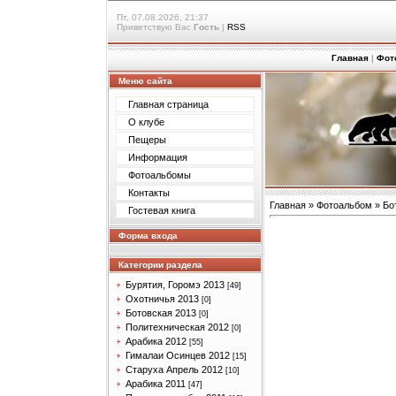
Пт, 07.08.2026, 21:37
Приветствую Вас
Гость
|
RSS
Главная
|
Фот
Меню сайта
Главная страница
О клубе
Пещеры
Информация
Фотоальбомы
Контакты
Главная
»
Фотоальбом
»
Бо
Гостевая книга
Форма входа
Категории раздела
Бурятия, Горомэ 2013
[49]
Охотничья 2013
[0]
Ботовская 2013
[0]
Политехническая 2012
[0]
Арабика 2012
[55]
Гималаи Осинцев 2012
[15]
Старуха Апрель 2012
[10]
Арабика 2011
[47]