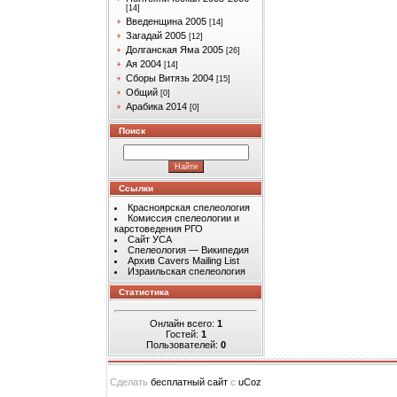
[14]
Введенщина 2005
[14]
Загадай 2005
[12]
Долганская Яма 2005
[26]
Ая 2004
[14]
Сборы Витязь 2004
[15]
Общий
[0]
Арабика 2014
[0]
Поиск
Ссылки
Красноярская спелеология
Комиссия спелеологии и
карстоведения РГО
Сайт УСА
Спелеология — Википедия
Архив Cavers Mailing List
Израильская спелеология
Статистика
Онлайн всего:
1
Гостей:
1
Пользователей:
0
Сделать
бесплатный сайт
с
uCoz