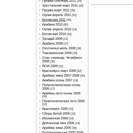
Прорва сентябрь 2011
[18]
Хрустальная март 2011
[44]
Прорва март 2011
[59]
Орлик апрель 2011
[52]
Ботовская 2011
[45]
Арабика 2010
[82]
Орлик апрель 2010
[14]
Ботовская 2010
[32]
Загадай 2008
[21]
Арабика 2008
[27]
Охотничья июль 2008
[24]
Торгашинская 2008
[19]
Спас-семинар. Челябинск
2008
[32]
ЯОИ 2008
[12]
Красноярск март 2008
[32]
Арабика зима 2007-2008
[30]
Арабика осень 2007
[19]
Политехничесекая осень
2006
[17]
Арабика лето-осень 2006
[20]
Политехническая лето 2006
[12]
Красноярск 2006
[10]
Сборы Китой 2006
[15]
Иконинская 2006
[14]
Долганская яма 2006
[14]
Арабика зима 2006
[36]
Полтехническая 2005-2006