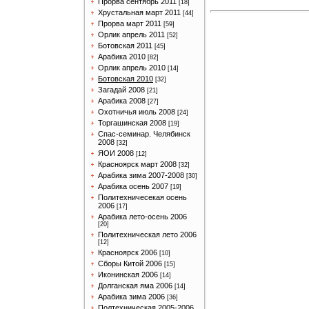
Прорва сентябрь 2011
[18]
Хрустальная март 2011
[44]
Прорва март 2011
[59]
Орлик апрель 2011
[52]
Ботовская 2011
[45]
Арабика 2010
[82]
Орлик апрель 2010
[14]
Ботовская 2010
[32]
Загадай 2008
[21]
Арабика 2008
[27]
Охотничья июль 2008
[24]
Торгашинская 2008
[19]
Спас-семинар. Челябинск
2008
[32]
ЯОИ 2008
[12]
Красноярск март 2008
[32]
Арабика зима 2007-2008
[30]
Арабика осень 2007
[19]
Политехничесекая осень
2006
[17]
Арабика лето-осень 2006
[20]
Политехническая лето 2006
[12]
Красноярск 2006
[10]
Сборы Китой 2006
[15]
Иконинская 2006
[14]
Долганская яма 2006
[14]
Арабика зима 2006
[36]
Полтехническая 2005-2006