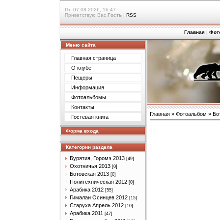
Пт, 07.08.2026, 16:47
Приветствую Вас
Гость
|
RSS
Главная
|
Фот
Меню сайта
Главная страница
О клубе
Пещеры
Информация
Фотоальбомы
Контакты
Главная
»
Фотоальбом
»
Бо
Гостевая книга
Форма входа
Категории раздела
Бурятия, Горомэ 2013
[49]
Охотничья 2013
[0]
Ботовская 2013
[0]
Политехническая 2012
[0]
Арабика 2012
[55]
Гималаи Осинцев 2012
[15]
Старуха Апрель 2012
[10]
Арабика 2011
[47]