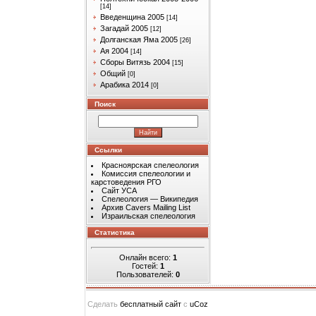
[14]
Введенщина 2005
[14]
Загадай 2005
[12]
Долганская Яма 2005
[26]
Ая 2004
[14]
Сборы Витязь 2004
[15]
Общий
[0]
Арабика 2014
[0]
Поиск
Ссылки
Красноярская спелеология
Комиссия спелеологии и
карстоведения РГО
Сайт УСА
Спелеология — Википедия
Архив Cavers Mailing List
Израильская спелеология
Статистика
Онлайн всего:
1
Гостей:
1
Пользователей:
0
Сделать
бесплатный сайт
с
uCoz