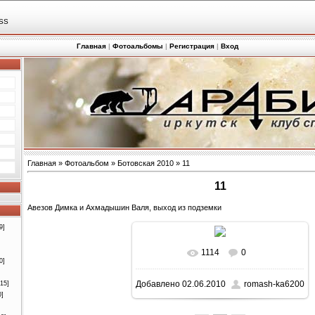
SS
Главная
|
Фотоальбомы
|
Регистрация
|
Вход
Главная
»
Фотоальбом
»
Ботовская 2010
» 11
11
Авезов Димка и Ахмадышин Валя, выход из подземки
9]
1114
0
0]
Добавлено
02.06.2010
romash-ka6200
[15]
0]