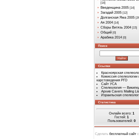
[14]
Введенщина 2005
[14]
Загадай 2005
[12]
Долганская Яма 2005
[2
Ая 2004
[14]
Сборы Витязь 2004
[15]
Общий
[0]
Арабика 2014
[0]
Поиск
Ссылки
Красноярская спелеоло
Комиссия спелеологии 
карстоведения РГО
Сайт УСА
Спелеология — Википе
Архив Cavers Mailing Lis
Израильская спелеолог
Статистика
Онлайн всего:
1
Гостей:
1
Пользователей:
0
Сделать
бесплатный сайт