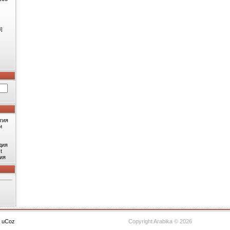
6]
гия
и
дия
t
ия
с
uCoz
Copyright Arabika © 2026