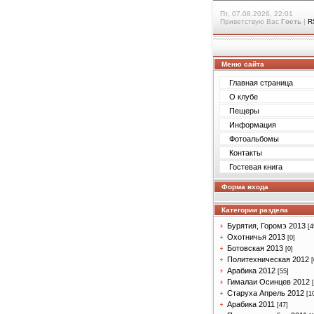
Пт, 07.08.2026, 22:01
Приветствую Вас
Гость
|
R
Меню сайта
Главная страница
О клубе
Пещеры
Информация
Фотоальбомы
Контакты
Гостевая книга
Форма входа
Категории раздела
Бурятия, Горомэ 2013
[4
Охотничья 2013
[0]
Ботовская 2013
[0]
Политехническая 2012
[
Арабика 2012
[55]
Гималаи Осинцев 2012
Старуха Апрель 2012
[1
Арабика 2011
[47]