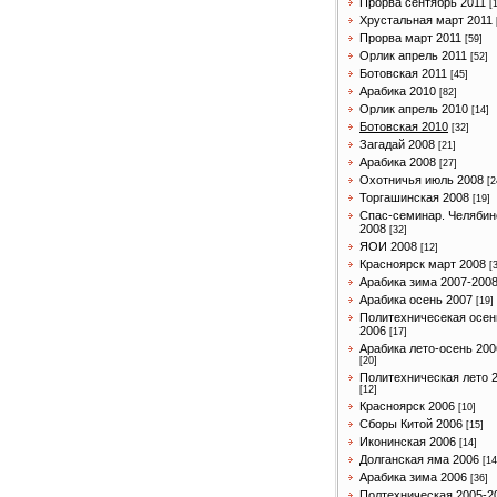
Прорва сентябрь 2011
[
Хрустальная март 2011
Прорва март 2011
[59]
Орлик апрель 2011
[52]
Ботовская 2011
[45]
Арабика 2010
[82]
Орлик апрель 2010
[14]
Ботовская 2010
[32]
Загадай 2008
[21]
Арабика 2008
[27]
Охотничья июль 2008
[2
Торгашинская 2008
[19]
Спас-семинар. Челябин
2008
[32]
ЯОИ 2008
[12]
Красноярск март 2008
[
Арабика зима 2007-200
Арабика осень 2007
[19]
Политехничесекая осен
2006
[17]
Арабика лето-осень 200
[20]
Политехническая лето 
[12]
Красноярск 2006
[10]
Сборы Китой 2006
[15]
Иконинская 2006
[14]
Долганская яма 2006
[14
Арабика зима 2006
[36]
Полтехническая 2005-2