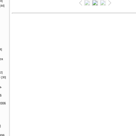
18]
[44]
4]
ск
32]
8
[30]
ь
6
2006
]
006