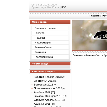
Сб, 08.08.2026, 14:26
Приветствую Вас
Гость
|
RSS
Главная
|
Фот
Меню сайта
Главная страница
О клубе
Пещеры
Информация
Фотоальбомы
Контакты
Главная
»
Фотоальбом
»
Ар
Гостевая книга
Форма входа
Категории раздела
Бурятия, Горомэ 2013
[49]
Охотничья 2013
[0]
Ботовская 2013
[0]
Политехническая 2012
[0]
Арабика 2012
[55]
Гималаи Осинцев 2012
[15]
Старуха Апрель 2012
[10]
Арабика 2011
[47]