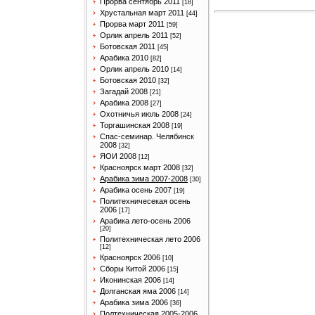
Прорва сентябрь 2011
[18]
Хрустальная март 2011
[44]
Прорва март 2011
[59]
Орлик апрель 2011
[52]
Ботовская 2011
[45]
Арабика 2010
[82]
Орлик апрель 2010
[14]
Ботовская 2010
[32]
Загадай 2008
[21]
Арабика 2008
[27]
Охотничья июль 2008
[24]
Торгашинская 2008
[19]
Спас-семинар. Челябинск
2008
[32]
ЯОИ 2008
[12]
Красноярск март 2008
[32]
Арабика зима 2007-2008
[30]
Арабика осень 2007
[19]
Политехничесекая осень
2006
[17]
Арабика лето-осень 2006
[20]
Политехническая лето 2006
[12]
Красноярск 2006
[10]
Сборы Китой 2006
[15]
Иконинская 2006
[14]
Долганская яма 2006
[14]
Арабика зима 2006
[36]
Полтехническая 2005-2006