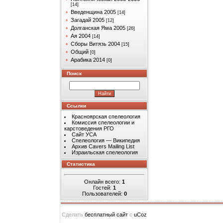
[14]
Введенщина 2005
[14]
Загадай 2005
[12]
Долганская Яма 2005
[26]
Ая 2004
[14]
Сборы Витязь 2004
[15]
Общий
[0]
Арабика 2014
[0]
Поиск
Ссылки
Красноярская спелеология
Комиссия спелеологии и
карстоведения РГО
Сайт УСА
Спелеология — Википедия
Архив Cavers Mailing List
Израильская спелеология
Статистика
Онлайн всего:
1
Гостей:
1
Пользователей:
0
Сделать
бесплатный сайт
с
uCoz