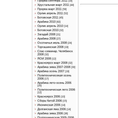
Прорва сентябрь 2011
[18]
Хрустальная март 2011
[44]
Прорва март 2011
[59]
Орлик апрель 2011
[52]
Ботовская 2011
[45]
Арабика 2010
[82]
Орлик апрель 2010
[14]
Ботовская 2010
[32]
Загадай 2008
[21]
Арабика 2008
[27]
Охотничья июль 2008
[24]
Торгашинская 2008
[19]
Спас-семинар. Челябинск
2008
[32]
ЯОИ 2008
[12]
Красноярск март 2008
[32]
Арабика зима 2007-2008
[30]
Арабика осень 2007
[19]
Политехничесекая осень
2006
[17]
Арабика лето-осень 2006
[20]
Политехническая лето 2006
[12]
Красноярск 2006
[10]
Сборы Китой 2006
[15]
Иконинская 2006
[14]
Долганская яма 2006
[14]
Арабика зима 2006
[36]
Полтехническая 2005-2006