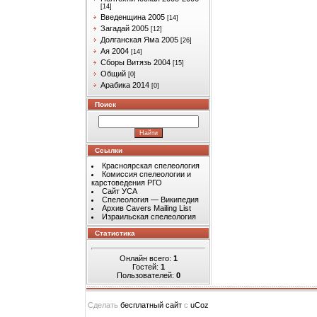
[14]
Введенщина 2005
[14]
Загадай 2005
[12]
Долганская Яма 2005
[26]
Ая 2004
[14]
Сборы Витязь 2004
[15]
Общий
[0]
Арабика 2014
[0]
Поиск
Ссылки
Красноярская спелеология
Комиссия спелеологии и
карстоведения РГО
Сайт УСА
Спелеология — Википедия
Архив Cavers Mailing List
Израильская спелеология
Статистика
Онлайн всего:
1
Гостей:
1
Пользователей:
0
Сделать
бесплатный сайт
с
uCoz