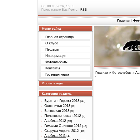
Сб, 08.08.2026, 15:53
Приветствую Вас
Гость
|
RSS
Главная
|
Фот
Меню сайта
Главная страница
О клубе
Пещеры
Информация
Фотоальбомы
Контакты
Главная
»
Фотоальбом
»
Ар
Гостевая книга
Форма входа
Категории раздела
Бурятия, Горомэ 2013
[49]
Охотничья 2013
[0]
Ботовская 2013
[0]
Политехническая 2012
[0]
Арабика 2012
[55]
Гималаи Осинцев 2012
[15]
Старуха Апрель 2012
[10]
Арабика 2011
[47]