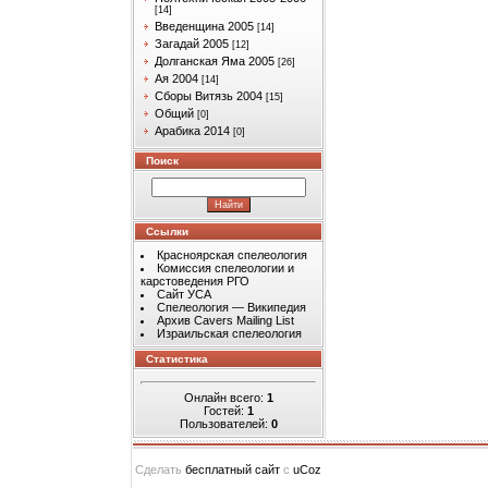
[14]
Введенщина 2005
[14]
Загадай 2005
[12]
Долганская Яма 2005
[26]
Ая 2004
[14]
Сборы Витязь 2004
[15]
Общий
[0]
Арабика 2014
[0]
Поиск
Ссылки
Красноярская спелеология
Комиссия спелеологии и
карстоведения РГО
Сайт УСА
Спелеология — Википедия
Архив Cavers Mailing List
Израильская спелеология
Статистика
Онлайн всего:
1
Гостей:
1
Пользователей:
0
Сделать
бесплатный сайт
с
uCoz