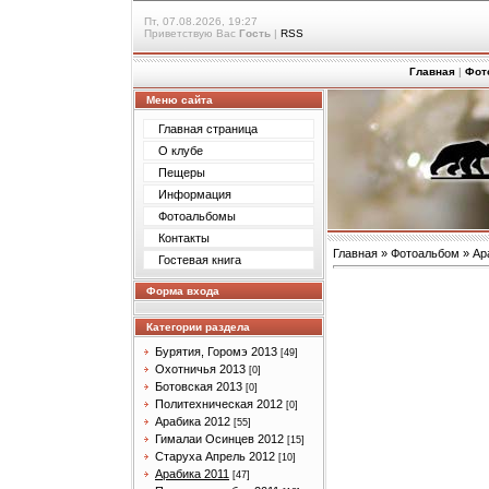
Пт, 07.08.2026, 19:27
Приветствую Вас
Гость
|
RSS
Главная
|
Фот
Меню сайта
Главная страница
О клубе
Пещеры
Информация
Фотоальбомы
Контакты
Главная
»
Фотоальбом
»
Ар
Гостевая книга
Форма входа
Категории раздела
Бурятия, Горомэ 2013
[49]
Охотничья 2013
[0]
Ботовская 2013
[0]
Политехническая 2012
[0]
Арабика 2012
[55]
Гималаи Осинцев 2012
[15]
Старуха Апрель 2012
[10]
Арабика 2011
[47]