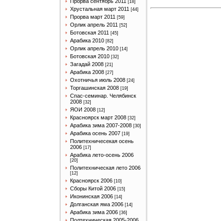
Прорва сентябрь 2011
[18]
Хрустальная март 2011
[44]
Прорва март 2011
[59]
Орлик апрель 2011
[52]
Ботовская 2011
[45]
Арабика 2010
[82]
Орлик апрель 2010
[14]
Ботовская 2010
[32]
Загадай 2008
[21]
Арабика 2008
[27]
Охотничья июль 2008
[24]
Торгашинская 2008
[19]
Спас-семинар. Челябинск
2008
[32]
ЯОИ 2008
[12]
Красноярск март 2008
[32]
Арабика зима 2007-2008
[30]
Арабика осень 2007
[19]
Политехничесекая осень
2006
[17]
Арабика лето-осень 2006
[20]
Политехническая лето 2006
[12]
Красноярск 2006
[10]
Сборы Китой 2006
[15]
Иконинская 2006
[14]
Долганская яма 2006
[14]
Арабика зима 2006
[36]
Полтехническая 2005-2006