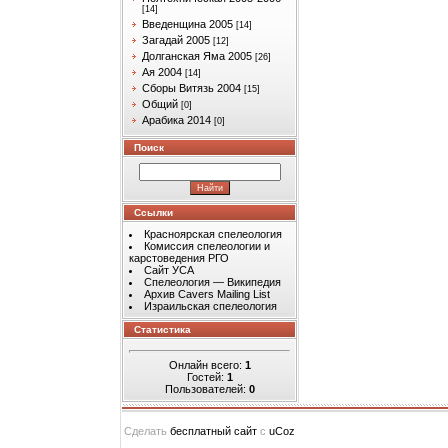
[14]
Введенщина 2005
[14]
Загадай 2005
[12]
Долганская Яма 2005
[26]
Ая 2004
[14]
Сборы Витязь 2004
[15]
Общий
[0]
Арабика 2014
[0]
Поиск
Ссылки
Красноярская спелеология
Комиссия спелеологии и
карстоведения РГО
Сайт УСА
Спелеология — Википедия
Архив Cavers Mailing List
Израильская спелеология
Статистика
Онлайн всего:
1
Гостей:
1
Пользователей:
0
Сделать
бесплатный сайт
с
uCoz