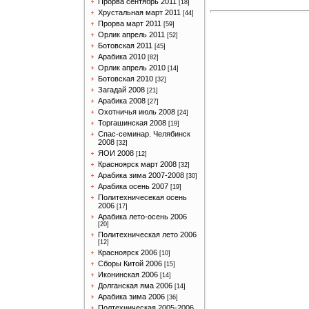
Прорва сентябрь 2011
[18]
Хрустальная март 2011
[44]
Прорва март 2011
[59]
Орлик апрель 2011
[52]
Ботовская 2011
[45]
Арабика 2010
[82]
Орлик апрель 2010
[14]
Ботовская 2010
[32]
Загадай 2008
[21]
Арабика 2008
[27]
Охотничья июль 2008
[24]
Торгашинская 2008
[19]
Спас-семинар. Челябинск
2008
[32]
ЯОИ 2008
[12]
Красноярск март 2008
[32]
Арабика зима 2007-2008
[30]
Арабика осень 2007
[19]
Политехничесекая осень
2006
[17]
Арабика лето-осень 2006
[20]
Политехническая лето 2006
[12]
Красноярск 2006
[10]
Сборы Китой 2006
[15]
Иконинская 2006
[14]
Долганская яма 2006
[14]
Арабика зима 2006
[36]
Полтехническая 2005-2006