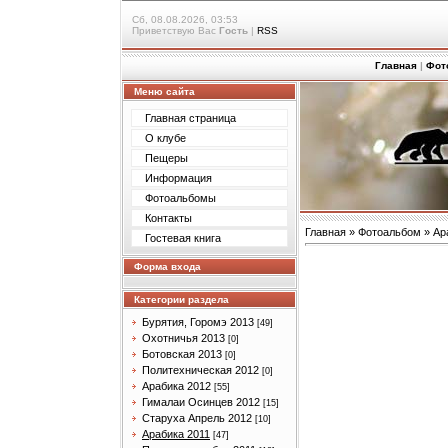
Сб, 08.08.2026, 03:53
Приветствую Вас
Гость
|
RSS
Главная
|
Фот
Меню сайта
Главная страница
О клубе
Пещеры
Информация
Фотоальбомы
Контакты
Главная
»
Фотоальбом
»
Ар
Гостевая книга
Форма входа
Категории раздела
Бурятия, Горомэ 2013
[49]
Охотничья 2013
[0]
Ботовская 2013
[0]
Политехническая 2012
[0]
Арабика 2012
[55]
Гималаи Осинцев 2012
[15]
Старуха Апрель 2012
[10]
Арабика 2011
[47]