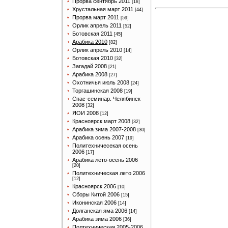
Прорва сентябрь 2011
[18]
Хрустальная март 2011
[44]
Прорва март 2011
[59]
Орлик апрель 2011
[52]
Ботовская 2011
[45]
Арабика 2010
[82]
Орлик апрель 2010
[14]
Ботовская 2010
[32]
Загадай 2008
[21]
Арабика 2008
[27]
Охотничья июль 2008
[24]
Торгашинская 2008
[19]
Спас-семинар. Челябинск
2008
[32]
ЯОИ 2008
[12]
Красноярск март 2008
[32]
Арабика зима 2007-2008
[30]
Арабика осень 2007
[19]
Политехничесекая осень
2006
[17]
Арабика лето-осень 2006
[20]
Политехническая лето 2006
[12]
Красноярск 2006
[10]
Сборы Китой 2006
[15]
Иконинская 2006
[14]
Долганская яма 2006
[14]
Арабика зима 2006
[36]
Полтехническая 2005-2006