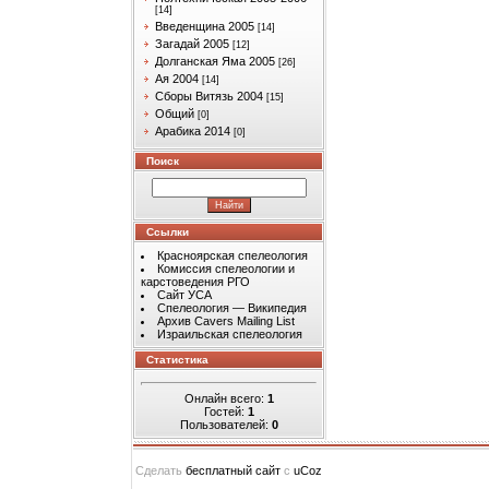
[14]
Введенщина 2005
[14]
Загадай 2005
[12]
Долганская Яма 2005
[26]
Ая 2004
[14]
Сборы Витязь 2004
[15]
Общий
[0]
Арабика 2014
[0]
Поиск
Ссылки
Красноярская спелеология
Комиссия спелеологии и
карстоведения РГО
Сайт УСА
Спелеология — Википедия
Архив Cavers Mailing List
Израильская спелеология
Статистика
Онлайн всего:
1
Гостей:
1
Пользователей:
0
Сделать
бесплатный сайт
с
uCoz