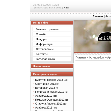
Сб, 08.08.2026, 19:28
Приветствую Вас
Гость
|
RSS
Главная
|
Фот
Меню сайта
Главная страница
О клубе
Пещеры
Информация
Фотоальбомы
Контакты
Главная
»
Фотоальбом
»
Ар
Гостевая книга
Форма входа
Категории раздела
Бурятия, Горомэ 2013
[49]
Охотничья 2013
[0]
Ботовская 2013
[0]
Политехническая 2012
[0]
Арабика 2012
[55]
Гималаи Осинцев 2012
[15]
Старуха Апрель 2012
[10]
Арабика 2011
[47]