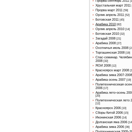
Прорва сентябрь 2011
[
Хрустальная март 2011
Прорва март 2011
[59]
Орлик апрель 2011
[52]
Ботовская 2011
[45]
Арабика 2010
[82]
Орлик апрель 2010
[14]
Ботовская 2010
[32]
Загадай 2008
[21]
Арабика 2008
[27]
Охотничья июль 2008
[2
Торгашинская 2008
[19]
Спас-семинар. Челябин
2008
[32]
ЯОИ 2008
[12]
Красноярск март 2008
[
Арабика зима 2007-200
Арабика осень 2007
[19]
Политехничесекая осен
2006
[17]
Арабика лето-осень 200
[20]
Политехническая лето 
[12]
Красноярск 2006
[10]
Сборы Китой 2006
[15]
Иконинская 2006
[14]
Долганская яма 2006
[14
Арабика зима 2006
[36]
Полтехническая 2005-2