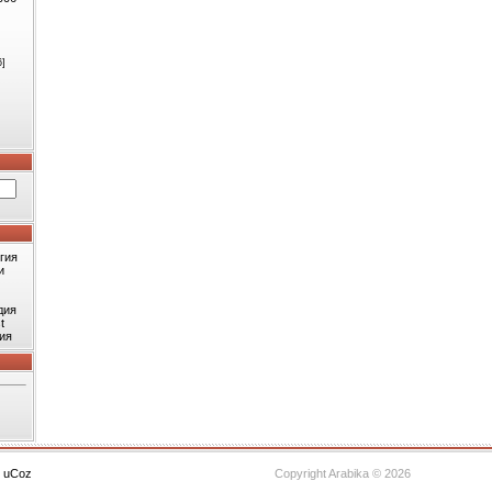
6]
гия
и
дия
t
ия
с
uCoz
Copyright Arabika © 2026