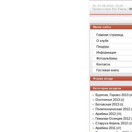
Пт, 07.08.2026, 18:25
Приветствую Вас
Гость
|
R
Меню сайта
Главная страница
О клубе
Пещеры
Информация
Фотоальбомы
Контакты
Гостевая книга
Форма входа
Категории раздела
Бурятия, Горомэ 2013
[4
Охотничья 2013
[0]
Ботовская 2013
[0]
Политехническая 2012
[
Арабика 2012
[55]
Гималаи Осинцев 2012
Старуха Апрель 2012
[1
Арабика 2011
[47]