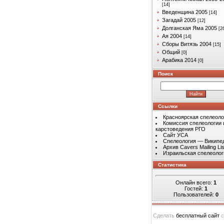
[14]
Введенщина 2005
[14]
Загадай 2005
[12]
Долганская Яма 2005
[2
Ая 2004
[14]
Сборы Витязь 2004
[15]
Общий
[0]
Арабика 2014
[0]
Поиск
Ссылки
Красноярская спелеоло
Комиссия спелеологии 
карстоведения РГО
Сайт УСА
Спелеология — Википе
Архив Cavers Mailing Lis
Израильская спелеолог
Статистика
Онлайн всего:
1
Гостей:
1
Пользователей:
0
Сделать
бесплатный сайт