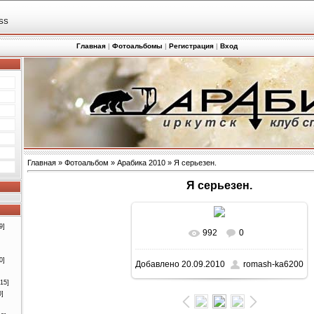
SS
Главная
|
Фотоальбомы
|
Регистрация
|
Вход
Главная
»
Фотоальбом
»
Арабика 2010
» Я серьезен.
Я серьезен.
9]
992
0
0]
Добавлено
20.09.2010
romash-ka6200
[15]
0]