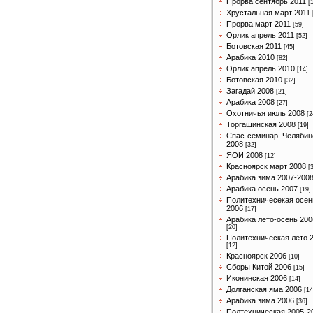
Прорва сентябрь 2011
[
Хрустальная март 2011
Прорва март 2011
[59]
Орлик апрель 2011
[52]
Ботовская 2011
[45]
Арабика 2010
[82]
Орлик апрель 2010
[14]
Ботовская 2010
[32]
Загадай 2008
[21]
Арабика 2008
[27]
Охотничья июль 2008
[2
Торгашинская 2008
[19]
Спас-семинар. Челябин
2008
[32]
ЯОИ 2008
[12]
Красноярск март 2008
[
Арабика зима 2007-200
Арабика осень 2007
[19]
Политехничесекая осен
2006
[17]
Арабика лето-осень 200
[20]
Политехническая лето 
[12]
Красноярск 2006
[10]
Сборы Китой 2006
[15]
Иконинская 2006
[14]
Долганская яма 2006
[14
Арабика зима 2006
[36]
Полтехническая 2005-2