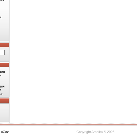
6]
гия
и
дия
t
ия
с
uCoz
Copyright Arabika © 2026