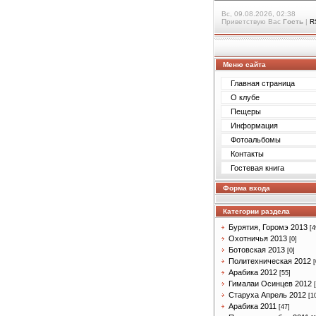
Вс, 09.08.2026, 02:38
Приветствую Вас
Гость
|
R
Меню сайта
Главная страница
О клубе
Пещеры
Информация
Фотоальбомы
Контакты
Гостевая книга
Форма входа
Категории раздела
Бурятия, Горомэ 2013
[4
Охотничья 2013
[0]
Ботовская 2013
[0]
Политехническая 2012
[
Арабика 2012
[55]
Гималаи Осинцев 2012
Старуха Апрель 2012
[1
Арабика 2011
[47]