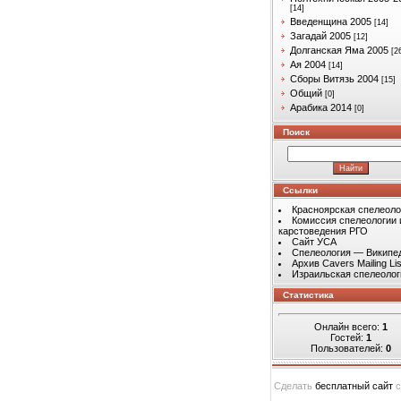
[14]
Введенщина 2005
[14]
Загадай 2005
[12]
Долганская Яма 2005
[2
Ая 2004
[14]
Сборы Витязь 2004
[15]
Общий
[0]
Арабика 2014
[0]
Поиск
Ссылки
Красноярская спелеоло
Комиссия спелеологии 
карстоведения РГО
Сайт УСА
Спелеология — Википе
Архив Cavers Mailing Lis
Израильская спелеолог
Статистика
Онлайн всего:
1
Гостей:
1
Пользователей:
0
Сделать
бесплатный сайт