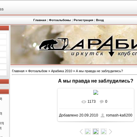
SS
Главная
|
Фотоальбомы
|
Регистрация
|
Вход
Главная
»
Фотоальбом
»
Арабика 2010
» А мы правда не заблудились?
А мы правда не заблудились?
9]
1173
0
0]
Добавлено
20.09.2010
romash-ka6200
[15]
0]