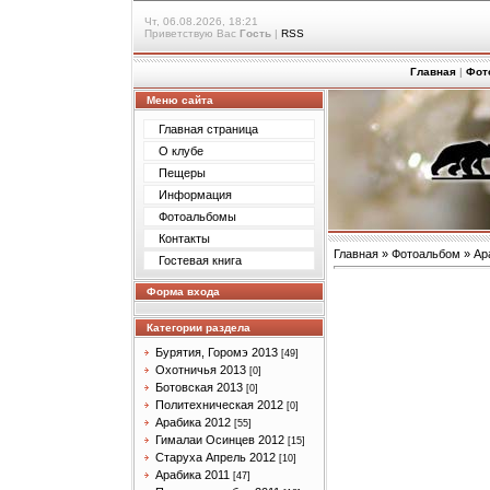
Чт, 06.08.2026, 18:21
Приветствую Вас
Гость
|
RSS
Главная
|
Фот
Меню сайта
Главная страница
О клубе
Пещеры
Информация
Фотоальбомы
Контакты
Главная
»
Фотоальбом
»
Ар
Гостевая книга
Форма входа
Категории раздела
Бурятия, Горомэ 2013
[49]
Охотничья 2013
[0]
Ботовская 2013
[0]
Политехническая 2012
[0]
Арабика 2012
[55]
Гималаи Осинцев 2012
[15]
Старуха Апрель 2012
[10]
Арабика 2011
[47]