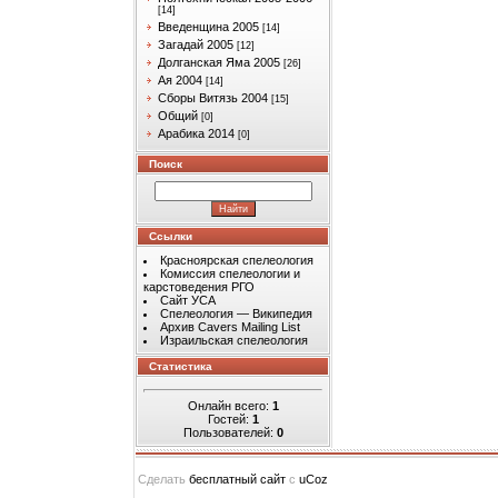
[14]
Введенщина 2005
[14]
Загадай 2005
[12]
Долганская Яма 2005
[26]
Ая 2004
[14]
Сборы Витязь 2004
[15]
Общий
[0]
Арабика 2014
[0]
Поиск
Ссылки
Красноярская спелеология
Комиссия спелеологии и
карстоведения РГО
Сайт УСА
Спелеология — Википедия
Архив Cavers Mailing List
Израильская спелеология
Статистика
Онлайн всего:
1
Гостей:
1
Пользователей:
0
Сделать
бесплатный сайт
с
uCoz