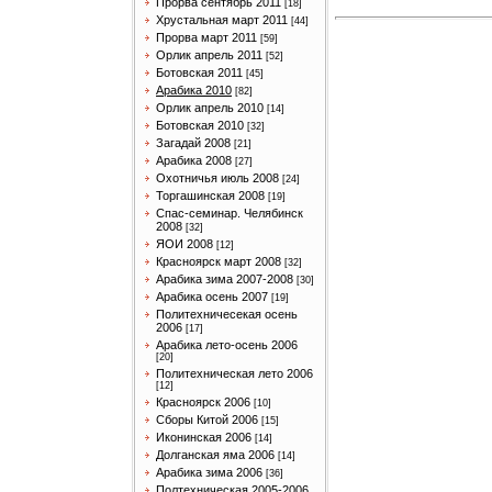
Прорва сентябрь 2011
[18]
Хрустальная март 2011
[44]
Прорва март 2011
[59]
Орлик апрель 2011
[52]
Ботовская 2011
[45]
Арабика 2010
[82]
Орлик апрель 2010
[14]
Ботовская 2010
[32]
Загадай 2008
[21]
Арабика 2008
[27]
Охотничья июль 2008
[24]
Торгашинская 2008
[19]
Спас-семинар. Челябинск
2008
[32]
ЯОИ 2008
[12]
Красноярск март 2008
[32]
Арабика зима 2007-2008
[30]
Арабика осень 2007
[19]
Политехничесекая осень
2006
[17]
Арабика лето-осень 2006
[20]
Политехническая лето 2006
[12]
Красноярск 2006
[10]
Сборы Китой 2006
[15]
Иконинская 2006
[14]
Долганская яма 2006
[14]
Арабика зима 2006
[36]
Полтехническая 2005-2006