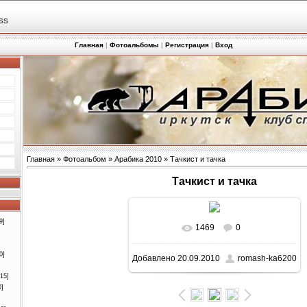
SS
Главная
|
Фотоальбомы
|
Регистрация
|
Вход
Главная
»
Фотоальбом
»
Арабика 2010
» Тачкист и тачка
Тачкист и тачка
9]
1469
0
0]
Добавлено
20.09.2010
romash-ka6200
[15]
0]