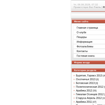
Чт, 06.08.2026, 07:32
Приветствую Вас
Гость
|
R
Меню сайта
Главная страница
О клубе
Пещеры
Информация
Фотоальбомы
Контакты
Гостевая книга
Форма входа
Категории раздела
Бурятия, Горомэ 2013
[4
Охотничья 2013
[0]
Ботовская 2013
[0]
Политехническая 2012
[
Арабика 2012
[55]
Гималаи Осинцев 2012
Старуха Апрель 2012
[1
Арабика 2011
[47]