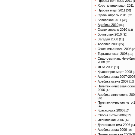
Прорва сентябрь 2011
[
Хрустальная март 2011
Прорва март 2011
[59]
Орлик апрель 2011
[52]
Ботовская 2011
[45]
Арабика 2010
[82]
Орлик апрель 2010
[14]
Ботовская 2010
[32]
Загадай 2008
[21]
Арабика 2008
[27]
Охотничья июль 2008
[2
Торгашинская 2008
[19]
Спас-семинар. Челябин
2008
[32]
ЯОИ 2008
[12]
Красноярск март 2008
[
Арабика зима 2007-200
Арабика осень 2007
[19]
Политехничесекая осен
2006
[17]
Арабика лето-осень 200
[20]
Политехническая лето 
[12]
Красноярск 2006
[10]
Сборы Китой 2006
[15]
Иконинская 2006
[14]
Долганская яма 2006
[14
Арабика зима 2006
[36]
Полтехническая 2005-2