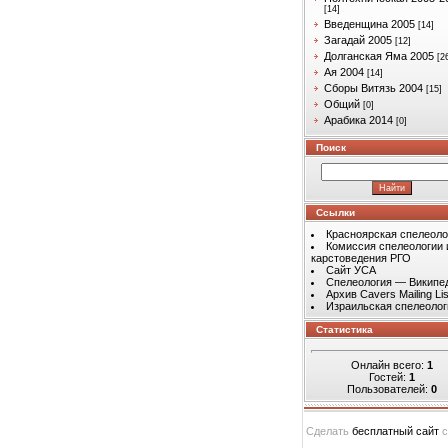
[14]
Введенщина 2005
[14]
Загадай 2005
[12]
Долганская Яма 2005
[2
Ая 2004
[14]
Сборы Витязь 2004
[15]
Общий
[0]
Арабика 2014
[0]
Поиск
Ссылки
Красноярская спелеоло
Комиссия спелеологии 
карстоведения РГО
Сайт УСА
Спелеология — Википе
Архив Cavers Mailing Lis
Израильская спелеолог
Статистика
Онлайн всего:
1
Гостей:
1
Пользователей:
0
Сделать
бесплатный сайт