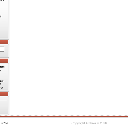
6]
гия
и
дия
t
ия
с
uCoz
Copyright Arabika © 2026