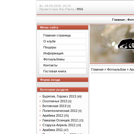
Вс, 09.08.2026, 20:15
Приветствую Вас
Гость
|
RSS
Главная
|
Фот
Меню сайта
Главная страница
О клубе
Пещеры
Информация
Фотоальбомы
Контакты
Главная
»
Фотоальбом
»
Ар
Гостевая книга
Форма входа
Категории раздела
Бурятия, Горомэ 2013
[49]
Охотничья 2013
[0]
Ботовская 2013
[0]
Политехническая 2012
[0]
Арабика 2012
[55]
Гималаи Осинцев 2012
[15]
Старуха Апрель 2012
[10]
Арабика 2011
[47]