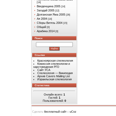
[14]
Введенщина 2005
[14]
Загадай 2005
[12]
Долганская Яма 2005
[26]
Ая 2004
[14]
Сборы Витязь 2004
[15]
Общий
[0]
Арабика 2014
[0]
Поиск
Ссылки
Красноярская спелеология
Комиссия спелеологии и
карстоведения РГО
Сайт УСА
Спелеология — Википедия
Архив Cavers Mailing List
Израильская спелеология
Статистика
Онлайн всего:
1
Гостей:
1
Пользователей:
0
Сделать
бесплатный сайт
с
uCoz