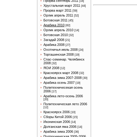
Прорва сентябрь 2011
[18]
Хрустальная март 2011
[44]
Прорва март 2011
[59]
Орлик апрель 2011
[52]
Ботовская 2011
[45]
Арабика 2010
[82]
Орлик апрель 2010
[14]
Ботовская 2010
[32]
Загадай 2008
[21]
Арабика 2008
[27]
Охотничья июль 2008
[24]
Торгашинская 2008
[19]
Спас-семинар. Челябинск
2008
[32]
ЯОИ 2008
[12]
Красноярск март 2008
[32]
Арабика зима 2007-2008
[30]
Арабика осень 2007
[19]
Политехничесекая осень
2006
[17]
Арабика лето-осень 2006
[20]
Политехническая лето 2006
[12]
Красноярск 2006
[10]
Сборы Китой 2006
[15]
Иконинская 2006
[14]
Долганская яма 2006
[14]
Арабика зима 2006
[36]
Полтехническая 2005-2006