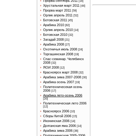
Прорва сентябрь 2011
[18]
Хрустальная март 2011
[44]
Прорва март 2011
[59]
Орлик апрель 2011
[52]
Ботовская 2011
[45]
Арабика 2010
[82]
Орлик апрель 2010
[14]
Ботовская 2010
[32]
Загадай 2008
[21]
Арабика 2008
[27]
Охотничья июль 2008
[24]
Торгашинская 2008
[19]
Спас-семинар. Челябинск
2008
[32]
ЯОИ 2008
[12]
Красноярск март 2008
[32]
Арабика зима 2007-2008
[30]
Арабика осень 2007
[19]
Политехничесекая осень
2006
[17]
Арабика лето-осень 2006
[20]
Политехническая лето 2006
[12]
Красноярск 2006
[10]
Сборы Китой 2006
[15]
Иконинская 2006
[14]
Долганская яма 2006
[14]
Арабика зима 2006
[36]
Полтехническая 2005-2006