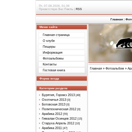
Пт, 07.08.2026, 01:36
Приветствую Вас
Гость
|
RSS
Главная
|
Фот
Меню сайта
Главная страница
О клубе
Пещеры
Информация
Фотоальбомы
Контакты
Главная
»
Фотоальбом
»
Ар
Гостевая книга
Форма входа
Категории раздела
Бурятия, Горомэ 2013
[49]
Охотничья 2013
[0]
Ботовская 2013
[0]
Политехническая 2012
[0]
Арабика 2012
[55]
Гималаи Осинцев 2012
[15]
Старуха Апрель 2012
[10]
Арабика 2011
[47]