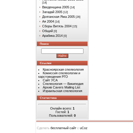
[14]
Введенщина 2005
[14]
Загадай 2005
[12]
Долганская Яма 2005
[26]
Ая 2004
[14]
Сборы Витязь 2004
[15]
Общий
[0]
Арабика 2014
[0]
Поиск
Ссылки
Красноярская спелеология
Комиссия спелеологии и
карстоведения РГО
Сайт УСА
Спелеология — Википедия
Архив Cavers Mailing List
Израильская спелеология
Статистика
Онлайн всего:
1
Гостей:
1
Пользователей:
0
Сделать
бесплатный сайт
с
uCoz