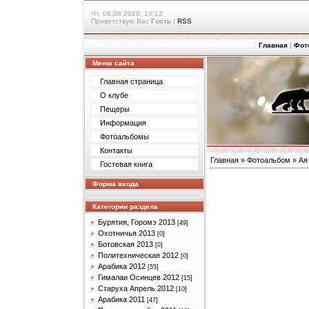
Чт, 06.08.2026, 10:13
Приветствую Вас
Гость
|
RSS
Главная
|
Фот
Меню сайта
Главная страница
О клубе
Пещеры
Информация
Фотоальбомы
Контакты
Главная
»
Фотоальбом
»
Ая
Гостевая книга
Форма входа
Категории раздела
Бурятия, Горомэ 2013
[49]
Охотничья 2013
[0]
Ботовская 2013
[0]
Политехническая 2012
[0]
Арабика 2012
[55]
Гималаи Осинцев 2012
[15]
Старуха Апрель 2012
[10]
Арабика 2011
[47]