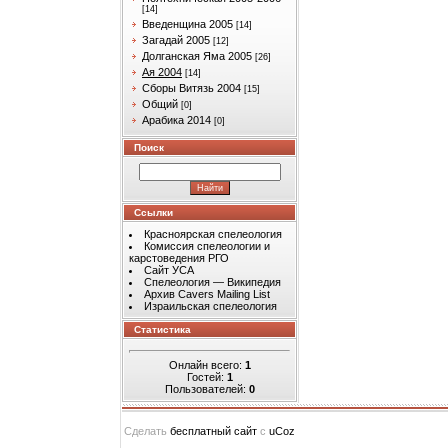
[14]
Введенщина 2005
[14]
Загадай 2005
[12]
Долганская Яма 2005
[26]
Ая 2004
[14]
Сборы Витязь 2004
[15]
Общий
[0]
Арабика 2014
[0]
Поиск
Ссылки
Красноярская спелеология
Комиссия спелеологии и
карстоведения РГО
Сайт УСА
Спелеология — Википедия
Архив Cavers Mailing List
Израильская спелеология
Статистика
Онлайн всего:
1
Гостей:
1
Пользователей:
0
Сделать
бесплатный сайт
с
uCoz