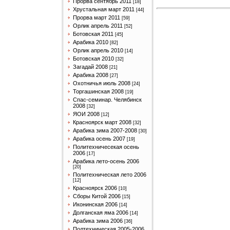
Прорва сентябрь 2011
[18]
Хрустальная март 2011
[44]
Прорва март 2011
[59]
Орлик апрель 2011
[52]
Ботовская 2011
[45]
Арабика 2010
[82]
Орлик апрель 2010
[14]
Ботовская 2010
[32]
Загадай 2008
[21]
Арабика 2008
[27]
Охотничья июль 2008
[24]
Торгашинская 2008
[19]
Спас-семинар. Челябинск
2008
[32]
ЯОИ 2008
[12]
Красноярск март 2008
[32]
Арабика зима 2007-2008
[30]
Арабика осень 2007
[19]
Политехничесекая осень
2006
[17]
Арабика лето-осень 2006
[20]
Политехническая лето 2006
[12]
Красноярск 2006
[10]
Сборы Китой 2006
[15]
Иконинская 2006
[14]
Долганская яма 2006
[14]
Арабика зима 2006
[36]
Полтехническая 2005-2006