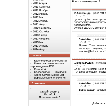
Всего комментариев
:
4
2011 Август
2011 Сентябрь
2011 Ноябрь
2
Александр
(06.02.2011 2
2012 Январь
0
2012 Март
здравствуйте, заинтересо
2012 Апрель
топосъемку?какие работ
2012 Август
экспедициям.
Александр, СК"Сокольки-
2012 Сентябрь
2012 Октябрь
2013 Январь
2013 Февраль
3
Arabika
(18.02.2011 0
0
2013 Март
Привет! Топосъемки и
2013 Апрель
первопрохождения, то
2014 Август
arabika@hotmail.com
Э
Ссылки
Красноярская спелеология
1
Вовка Рудых
(04.02.201
Комиссия спелеологии и
0
карстоведения РГО
Эээх, хочу с вами, но не 
Сайт УСА
Тут даже до башни некогд
Спелеология — Википедия
Архив Cavers Mailing List
Израильская спелеология
4
Arabika
Статистика
(18.02.2011 0
0
Вовка заходи на башн
Онлайн всего:
1
Гостей:
1
Пользователей:
0
Добавлять 