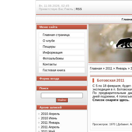
Вт, 11.08.2026, 02:45
Приветствую Вас
Гость
|
RSS
Главн
Меню сайта
Главная страница
О клубе
Пещеры
Информация
Фотоальбомы
Контакты
Главная
»
2011
»
Январь
»
Гостевая книга
Форма входа
Ботовская 2011
С 5 по 18 февраля, будет
Поиск
экспедиция в п. Ботовска
По предварительным дан
дней подземки, 4 топосъ
Список снаряги здесь.
Архив записей
2010 Апрель
2010 Июнь
2011 Январь
Просмотров
: 1970 |
Добавил
:
A
2011 Апрель
2011 Май