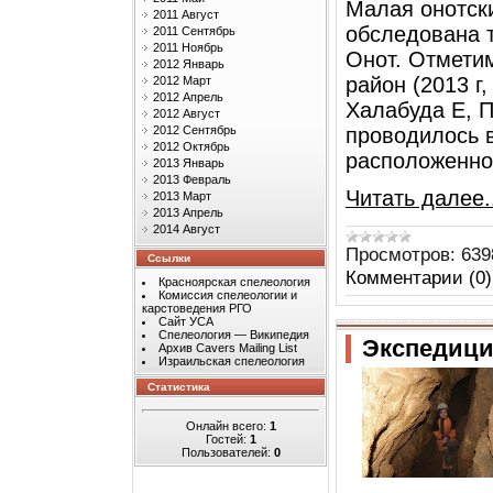
Малая онотск
2011 Август
обследована т
2011 Сентябрь
2011 Ноябрь
Онот. Отметим
2012 Январь
район (2013 г
2012 Март
2012 Апрель
Халабуда Е, 
2012 Август
2012 Сентябрь
проводилось в
2012 Октябрь
расположенно
2013 Январь
2013 Февраль
Читать далее.
2013 Март
2013 Апрель
2014 Август
Просмотров:
639
Ссылки
Комментарии (0)
Красноярская спелеология
Комиссия спелеологии и
карстоведения РГО
Сайт УСА
Спелеология — Википедия
Экспедици
Архив Cavers Mailing List
Израильская спелеология
Статистика
Онлайн всего:
1
Гостей:
1
Пользователей:
0