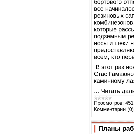
бортового отп
все начиналос
резиновых са
комбинезонов
которые рассы
подземным ре
носы и щеки н
предоставляю
всем, кто пер
В этот раз н
Стас Гамаюнов
каминному ла
...
Читать дал
Просмотров:
451
Комментарии (0)
Планы рабо