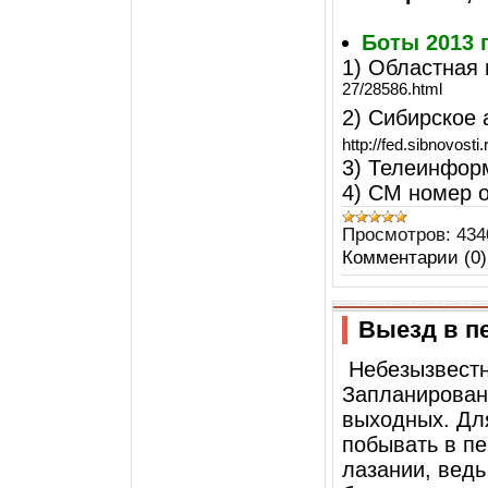
Боты 2013 
1) Областная 
27/28586.html
2) Сибирское 
http://fed.sibnovosti
3) Телеинфор
4) СМ номер 
Просмотров:
434
Комментарии (0)
Выезд в п
Небезызвестн
Запланирован
выходных. Для
побывать в п
лазании, ведь