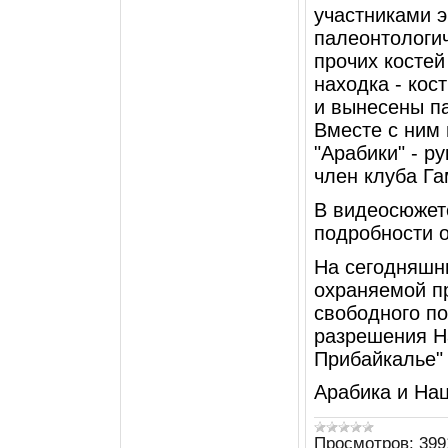
участниками э
палеонтологи
прочих косте
находка - кос
и вынесены п
Вместе с ним 
"Арабики" - р
член клуба Г
В видеосюжете
подробности 
На сегодняшн
охраняемой п
свободного по
разрешения Н
Прибайкалье" 
Арабика и На
Просмотров:
399