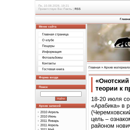
Пн, 10.08.2026, 19:21
Приветствую Вас
Гость
|
RSS
Главн
Меню сайта
Главная страница
О клубе
Пещеры
Информация
Фотоальбомы
Контакты
Главная
»
Архив материало
Гостевая книга
Форма входа
«Онотский
теории к п
Поиск
18-20 июля со
«Арабика» в 
Архив записей
(Черемховски
2010 Апрель
2010 Июнь
цель – ознако
2011 Январь
районом нови
2011 Апрель
2011 Май