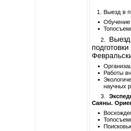
Выезд в 
Обучение 
Топосъемк
Выезд
2.
подготовки
Февральски
Организац
Работы в
Экологиче
научных р
3.
Экспед
Саяны. Ориен
Восхожде
Топосъем
Поисковы