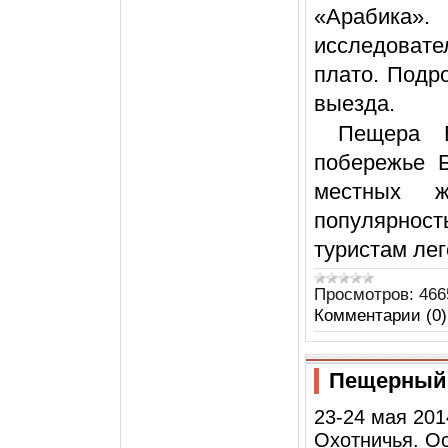
«Арабик
исследоват
плато. Подр
выезда.
Пещера В
побережье Б
местных ж
популярно
туристам ле
Просмотров:
466
Комментарии (0)
Пещерный 
23-24 мая 201
Охотничья. Ос