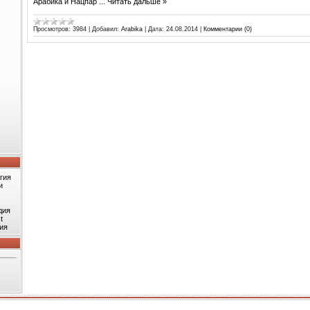
Арабика и Нацпар
...
Читать дальше »
Просмотров:
3984
|
Добавил:
Arabika
|
Дата:
24.08.2014
|
Комментарии (0)
гия
и
дия
t
ия