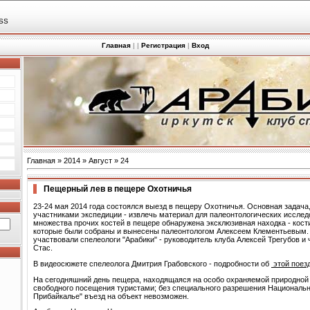
SS
Главная
|
|
Регистрация
|
Вход
Главная
»
2014
»
Август
»
24
Пещерный лев в пещере Охотничья
23-24 мая 2014 года состоялся выезд в пещеру Охотничья. Основная задача,
участниками экспедиции - извлечь материал для палеонтологических исслед
множества прочих костей в пещере обнаружена эксклюзивная находка - кост
которые были собраны и вынесены палеонтологом Алексеем Клементьевым. 
участвовали спелеологи "Арабики" - руководитель клуба Алексей Трегубов и
Стас.
В видеосюжете спелеолога Дмитрия Грабовского - подробности об
этой поезд
На сегодняшний день пещера, находящаяся на особо охраняемой природной 
свободного посещения туристами; без специального разрешения Национальн
Прибайкалье" въезд на объект невозможен.