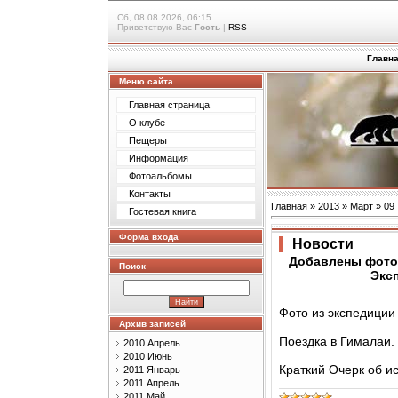
Сб, 08.08.2026, 06:15
Приветствую Вас
Гость
|
RSS
Главн
Меню сайта
Главная страница
О клубе
Пещеры
Информация
Фотоальбомы
Контакты
Главная
»
2013
»
Март
»
09
Гостевая книга
Форма входа
Новости
Добавлены фотог
Поиск
Эксп
Фото из экспедиции
Архив записей
Поездка в Гималаи.
2010 Апрель
2010 Июнь
Краткий Очерк об и
2011 Январь
2011 Апрель
2011 Май