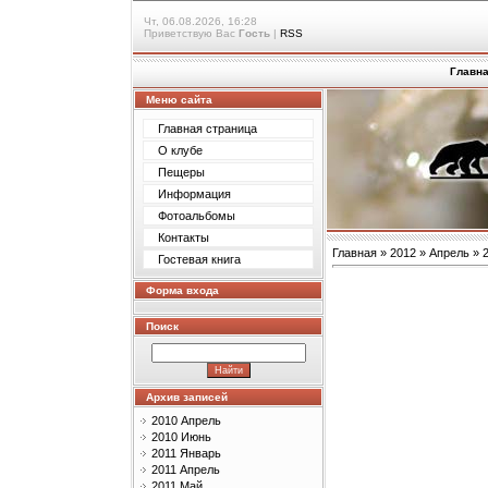
Чт, 06.08.2026, 16:28
Приветствую Вас
Гость
|
RSS
Главн
Меню сайта
Главная страница
О клубе
Пещеры
Информация
Фотоальбомы
Контакты
Главная
»
2012
»
Апрель
»
Гостевая книга
Форма входа
Поиск
Архив записей
2010 Апрель
2010 Июнь
2011 Январь
2011 Апрель
2011 Май