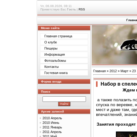
Чт, 06.08.2026, 08:11
Приветствую Вас
Гость
|
RSS
Главн
Меню сайта
Главная страница
О клубе
Пещеры
Информация
Фотоальбомы
Контакты
Главная
»
2012
»
Март
»
23
Гостевая книга
Форма входа
Набор в спелео
Ждем 
Поиск
а также полазить по
спуска по веревке,
мест и даже там, гд
Архив записей
впечатлений, знаний
2010 Апрель
2010 Июнь
Занятия проходят 
2011 Январь
2011 Апрель
2011 Май