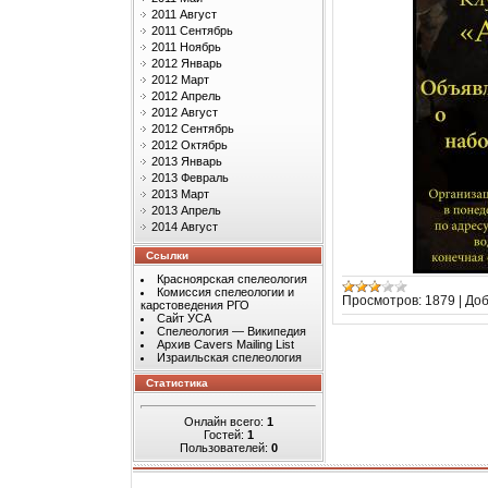
2011 Август
2011 Сентябрь
2011 Ноябрь
2012 Январь
2012 Март
2012 Апрель
2012 Август
2012 Сентябрь
2012 Октябрь
2013 Январь
2013 Февраль
2013 Март
2013 Апрель
2014 Август
Ссылки
Красноярская спелеология
Комиссия спелеологии и
Просмотров:
1879
|
Доб
карстоведения РГО
Сайт УСА
Спелеология — Википедия
Архив Cavers Mailing List
Израильская спелеология
Статистика
Онлайн всего:
1
Гостей:
1
Пользователей:
0