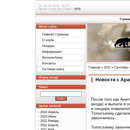
Сб, 08.08.2026, 03:22
Приветствую Вас
Гость
|
RSS
Главн
Меню сайта
Главная страница
О клубе
Пещеры
Информация
Фотоальбомы
Контакты
Главная
»
2011
»
Сентябрь
Гостевая книга
Форма входа
Новости с Ара
Поиск
После того как Анют
входа) и выпали в 
Архив записей
и пещера повалила!
2010 Апрель
Топосъемку сделали
2010 Июнь
закончилось…
2011 Январь
2011 Апрель
Топосъемку закончи
2011 Май