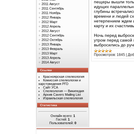
пещеры вышли тольк
2011 Август
идущих параллельно 
2011 Сентябрь
глубины встречались
2011 Ноябрь
времени и людей сх
2012 Январь
нетерпением ждем и
2012 Март
карту и их счастливы
2012 Апрель
2012 Август
Ночь перед выброск
2012 Сентябрь
утром перед самой 
2012 Октябрь
выбросились до руч
2013 Январь
2013 Февраль
2013 Март
Просмотров:
1845
|
Доб
2013 Апрель
2014 Август
Ссылки
Красноярская спелеология
Комиссия спелеологии и
карстоведения РГО
Сайт УСА
Спелеология — Википедия
Архив Cavers Mailing List
Израильская спелеология
Статистика
Онлайн всего:
1
Гостей:
1
Пользователей:
0