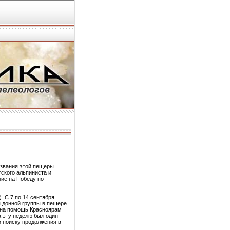
азвания этой пещеры
ского альпиниста и
ние на Победу по
. С 7 по 14 сентября
 донной группы в пещере
 на помощь Красноярам
а эту неделю был один
 поиску продолжения в