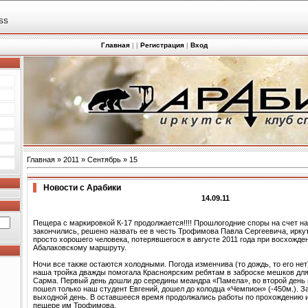
SS
Главная
|
|
Регистрация
|
Вход
Главная
»
2011
»
Сентябрь
»
15
Новости с Арабики
14.09.11
Пещера с маркировкой К-17 продолжается!!!! Прошлогодние споры на счет н
закончились, решено назвать ее в честь Трофимова Павла Сергеевича, иркут
просто хорошего человека, потерявшегося в августе 2011 года при восхожде
Абалаковскому маршруту.
Ночи все также остаются холодными. Погода изменчива (то дождь, то его нет)
наша тройка дважды помогала Красноярским ребятам в заброске мешков для
Сарма. Первый день дошли до середины меандра «Памела», во второй день
пошел только наш студент Евгений, дошел до колодца «Чемпион» (-450м.). З
выходной день. В оставшееся время продолжались работы по прохождению и
пещере им Трофимова.