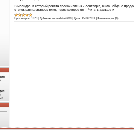
В меандре, в который ребята просочились к 7 сентябрю, было найдено продо
стенок располагалось окно, через которое он
...
Читать дальше »
Просмотров:
1873
|
Добавил:
romash-ka6200
|
Дата:
15.09.2011
|
Комментарии (0)
гия
и
дия
t
ия