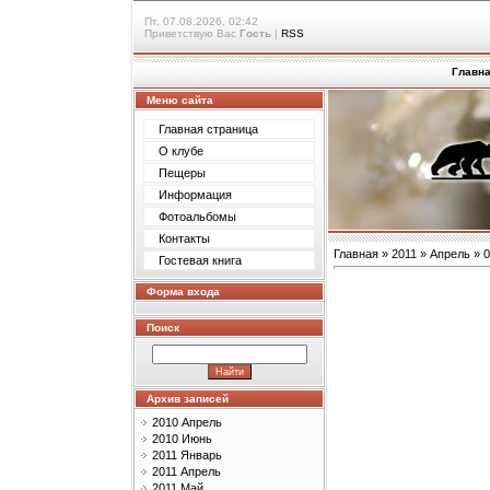
Пт, 07.08.2026, 02:42
Приветствую Вас
Гость
|
RSS
Главн
Меню сайта
Главная страница
О клубе
Пещеры
Информация
Фотоальбомы
Контакты
Главная
»
2011
»
Апрель
»
0
Гостевая книга
Форма входа
Поиск
Архив записей
2010 Апрель
2010 Июнь
2011 Январь
2011 Апрель
2011 Май