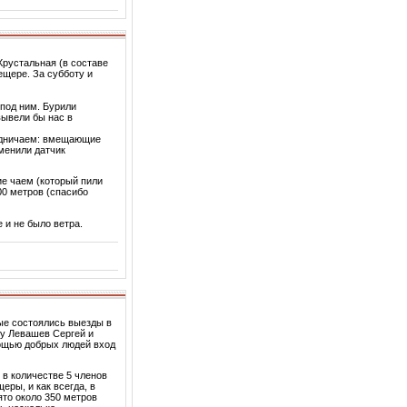
Хрустальная (в составе
ещере. За субботу и
 под ним. Бурили
вывели бы нас в
удничаем: вмещающие
менили датчик
ие чаем (который пили
100 метров (спасибо
 и не было ветра.
е состоялись выезды в
ку Левашев Сергей и
ощью добрых людей вход
в количестве 5 членов
еры, и как всегда, в
то около 350 метров