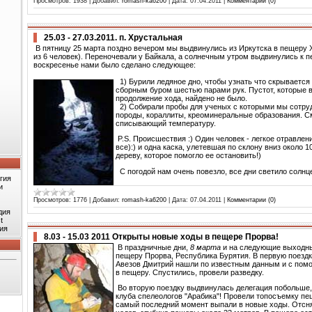
Просмотров:
1938
|
Добавил:
romash-ka6200
|
Дата:
07.04.2011
|
Комментарии (0)
25.03 - 27.03.2011. п. Хрустальная
В пятницу 25 марта поздно вечером мы выдвинулись из Иркутска в пещеру 
из 6 человек). Переночевали у Байкала, а солнечным утром выдвинулись к п
воскресенье нами было сделано следующее:
1) Бурили ледяное дно, чтобы узнать что скрывается
сборным буром шестью парами рук. Пустот, которые 
продолжение хода, найдено не было.
2) Собирали пробы для ученых с которыми мы сотр
породы, кораллиты, креоминеральные образования. С
списывающий температуру.
P.S. Происшествия :) Один человек - легкое отравлен
все):) и одна каска, улетевшая по склону вниз около 
дереву, которое помогло ее остановить!)
С погодой нам очень повезло, все дни светило солнце
гия
и
Просмотров:
1776
|
Добавил:
romash-ka6200
|
Дата:
07.04.2011
|
Комментарии (0)
дия
t
ия
8.03 - 15.03 2011 Открыты новые ходы в пещере Прорва!
В праздничные дни,
8 марта
и на следующие выходны
пещеру Прорва, Республика Бурятия. В первую поезд
Авезов Дмитрий нашли по известным данным и с пом
в пещеру. Спустились, провели разведку.
Во вторую поездку выдвинулась делегация побольше, 
клуба спелеологов "Арабика"! Провели топосъемку пещ
самый последний момент выпали в новые ходы. Отсня