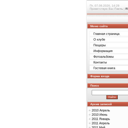
Пт, 07.08.2026, 14:29
Приветствую Вас
Гость
|
R
Меню сайта
Главная страница
О клубе
Пещеры
Информация
Фотоальбомы
Контакты
Гостевая книга
Форма входа
Поиск
Архив записей
2010 Апрель
2010 Июнь
2011 Январь
2011 Апрель
2011 Май