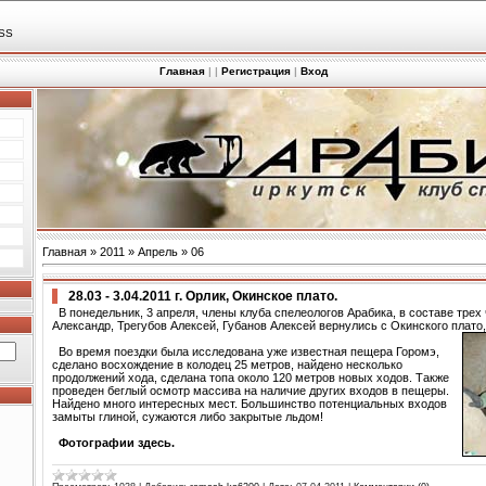
SS
Главная
|
|
Регистрация
|
Вход
Главная
»
2011
»
Апрель
»
06
28.03 - 3.04.2011 г. Орлик, Окинское плато.
В понедельник, 3 апреля, члены клуба спелеологов Арабика, в составе трех
Александр, Трегубов Алексей, Губанов Алексей вернулись с Окинского плато
Во время поездки была исследована уже известная пещера Горомэ,
сделано восхождение в колодец 25 метров, найдено несколько
продолжений хода, сделана топа около 120 метров новых ходов. Также
проведен беглый осмотр массива на наличие других входов в пещеры.
Найдено много интересных мест. Большинство потенциальных входов
замыты глиной, сужаются либо закрытые льдом!
Фотографии здесь.