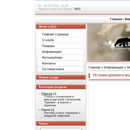
Вс, 09.08.2026, 11:56
Приветствую Вас
Гость
|
RSS
Главная
|
Ин
Меню сайта
Главная страница
О клубе
Пещеры
Информация
Фотоальбомы
Контакты
Главная
»
Информация
»
Л
Гостевая книга
Останки древнего ме
Форма входа
Категории раздела
Пресса
[4]
Статьи о спелеологии и
иркутском клубе спелеологов
"Арабика", в газетах и
журналах.
Наука
[4]
Научные статьи связанные с
пещерной тематикой.
Поиск