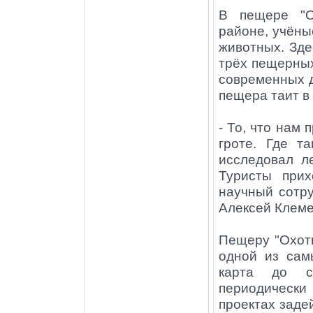
В пещере "О
районе, учён
животных. Зде
трёх пещерных
современных д
пещера таит в
- То, что нам 
гроте. Где т
исследовал л
Туристы прих
научный сотру
Алексей Клеме
Пещеру "Охотн
одной из сам
карта до с
периодическ
проектах заде