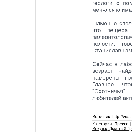
геологи с по
менялся клима
- Именно спел
что пещера
палеонтолог
полости, - го
Станислав Га
Сейчас в лаб
возраст най
намерены пр
Главное, чт
"Охотничья"
любителей акт
Источник
:
http://ves
Категория
:
Пресса
|
Иркутск, Дмитрий Г