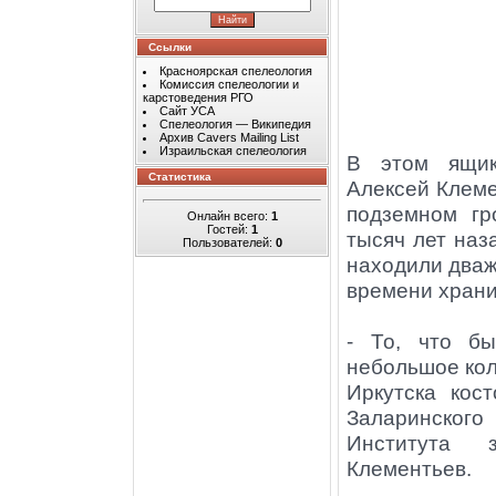
Ссылки
Красноярская спелеология
Комиссия спелеологии и
карстоведения РГО
Сайт УСА
Спелеология — Википедия
Архив Cavers Mailing List
Израильская спелеология
В этом ящик
Статистика
Алексей Клеме
подземном гр
Онлайн всего:
1
Гостей:
1
тысяч лет наз
Пользователей:
0
находили дваж
времени хранил
- То, что бы
небольшое кол
Иркутска кос
Заларинского
Института 
Клементьев.