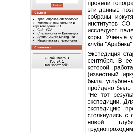
провели топогр
эти данные поз
Ссылки
собраны иркут
Красноярская спелеология
институтов СО 
Комиссия спелеологии и
карстоведения РГО
исследуют пале
Сайт УСА
Спелеология — Википедия
коры. Ученые у
Архив Cavers Mailing List
Израильская спелеология
клуба "Арабика
Статистика
Экспедиция ста
Онлайн всего:
1
сентября. В ее
Гостей:
1
Пользователей:
0
которой работ
(известный ирк
была углублен
пройдено было 
"Не тот резул
экспедиции. Дл
экспедицию п
столкнулись с 
новой глуб
труднопроходим