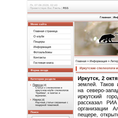
Пт, 07.08.2026, 02:43
Приветствую Вас
Гость
|
RSS
Главная
|
Ин
Меню сайта
Главная страница
О клубе
Пещеры
Информация
Фотоальбомы
Контакты
Главная
»
Информация
»
Лите
Гостевая книга
Иркутские спелеологи 
Форма входа
Иркутск, 2 октя
Категории раздела
землей. Таков 
Пресса
[4]
Статьи о спелеологии и
на северо-запа
иркутском клубе спелеологов
"Арабика", в газетах и
иркутский гор
журналах.
Наука
[4]
рассказал РИА 
Научные статьи связанные с
пещерной тематикой.
организации А
Поиск
пещере, открыт