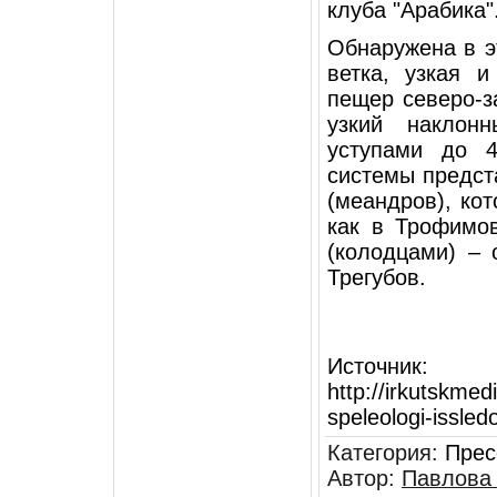
клуба "Арабика"
Обнаружена в э
ветка, узкая 
пещер северо-з
узкий наклон
уступами до 4
системы предст
(меандров), ко
как в Трофимов
(колодцами) – 
Трегубов.
Источник
:
http://irkutskmed
speleologi-issled
Категория
:
Прес
Автор
:
Павлова