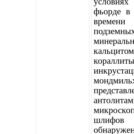
условия
фьорде в
времени
подземны
минеральн
кальцито
коралл
инкруста
мондмиль
предста
антоли
микроск
шлифов
обнаруж