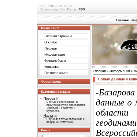
Пт, 07.08.2026, 09:56
Приветствую Вас
Гость
|
RSS
Главная
|
Ин
Меню сайта
Главная страница
О клубе
Пещеры
Информация
Фотоальбомы
Контакты
Главная
»
Информация
»
Л
Гостевая книга
Новые данные о мин
Форма входа
-Базаров
Категории раздела
Пресса
[4]
данные о 
Статьи о спелеологии и
иркутском клубе спелеологов
"Арабика", в газетах и
области
журналах.
Наука
[4]
Научные статьи связанные с
геодин
пещерной тематикой.
Всероссий
Поиск