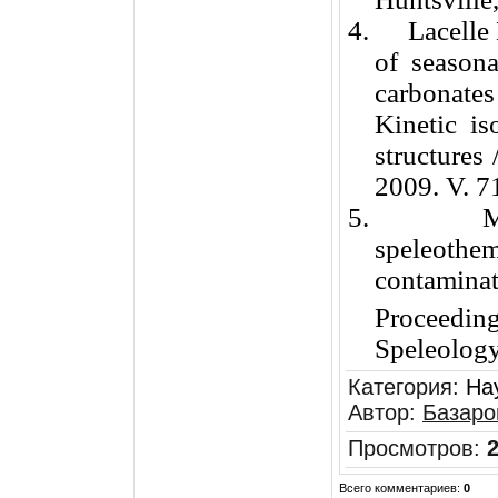
4.
Lacelle
of seasona
carbonates
Kinetic is
structures
2009. V. 7
5.
M
speleothem
contaminat
Proceedi
Speleology
Категория
:
На
Автор
:
Базаро
Просмотров
:
Всего комментариев
:
0