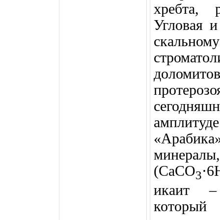
хребта, 
Угловая и
скально
стромат
доломитов
протер
сегодняшн
амплитуде
«Арабика»
минералы
(
CaCO
·6
3
икаит –
который