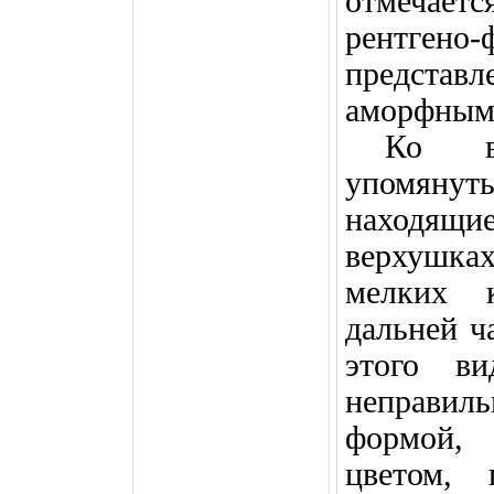
отмечаетс
рентгено
представ
аморфным
Ко в
упомяну
находящ
верхушка
мелких 
дальней ч
этого ви
неправил
формой, 
цветом, 