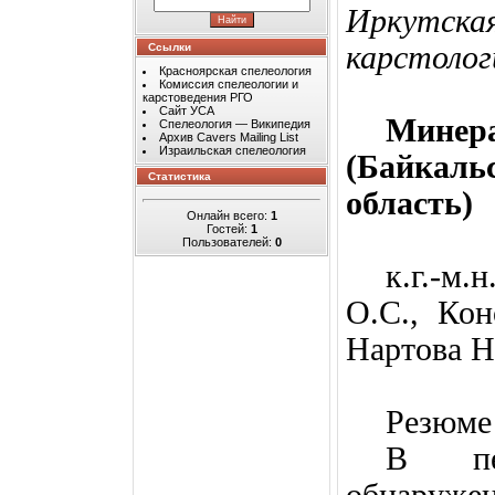
Иркутска
карстологи
Ссылки
Красноярская спелеология
Комиссия спелеологии и
карстоведения РГО
Сайт УСА
Мине
Спелеология — Википедия
Архив Cavers Mailing List
Израильская спелеология
(Байкал
Статистика
область)
Онлайн всего:
1
Гостей:
1
Пользователей:
0
к.г.-м
О.С., Кон
Нартова Н
Резюме
В пе
обнаруже