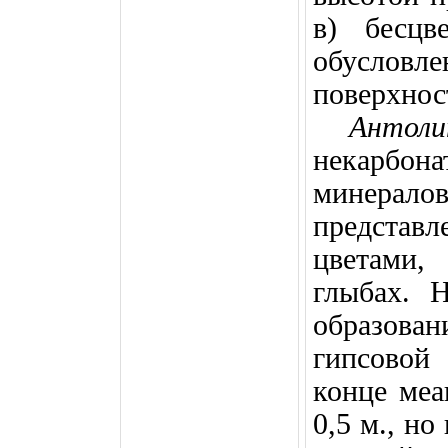
в) бесцв
обуслов
поверхнос
Антоли
некарбо
минера
предста
цветами
глыбах. 
образова
гипсовой
конце меа
0,5 м
., но