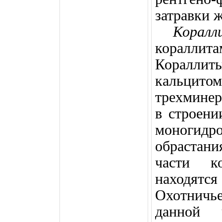
затравки 
Корал
коралли
Кораллит
кальцитом
трехминер
в строени
моногидр
обрастани
части ко
находят
Охотничь
данной 