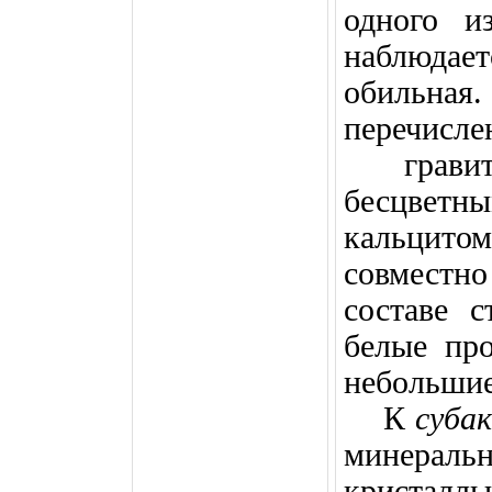
одного и
наблюдае
обильн
перечи
грав
бесцветн
кальцит
совместн
составе с
белые про
небольшие
К
суба
минераль
кристал