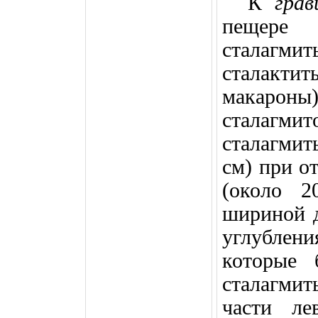
К
гра
пещере 
сталагми
сталактит
макароны)
сталагмит
сталагми
см
) при о
(около 
шириной 
углублени
которые 
сталагми
части ле