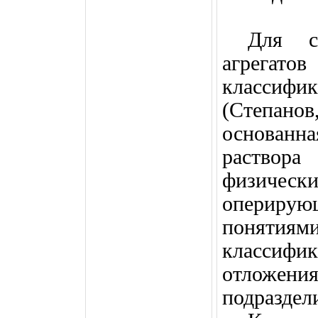
Для с
агрегато
классифи
(Степано
основанна
раствора
физичес
опериру
понятиям
классифи
отложен
подраздел