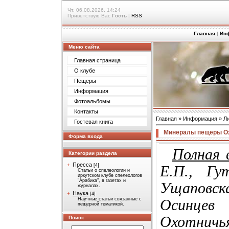
Чт, 06.08.2026, 14:24
Приветствую Вас
Гость
|
RSS
Главная
|
Ин
Меню сайта
Главная страница
О клубе
Пещеры
Информация
Фотоальбомы
Контакты
Главная
»
Информация
»
Л
Гостевая книга
Минералы пещеры Охо
Форма входа
Полная 
Категории раздела
Пресса
[4]
Е.П., Гу
Статьи о спелеологии и
иркутском клубе спелеологов
"Арабика", в газетах и
Ущаповс
журналах.
Наука
[4]
Научные статьи связанные с
Осинцев
пещерной тематикой.
Охотнич
Поиск