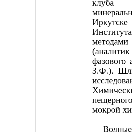
клуба «
минеральн
Иркутск
Институ
методам
(аналити
фазового 
З.Ф.). Ш
исследо
Химическ
пещерног
мокрой хи
Водные