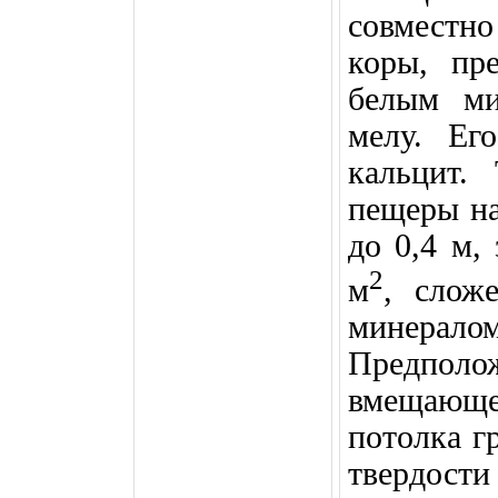
совместн
коры, пр
белым ми
мелу. Ег
кальцит.
пещеры н
до
0,4 м
,
2
м
, слож
минерал
Предпол
вмещающе
потолка г
твердости