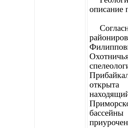
описание
Соглас
райониро
Филиппо
Охотн
спелео
Прибайк
открыт
находящий
Приморск
бассейн
приуроч