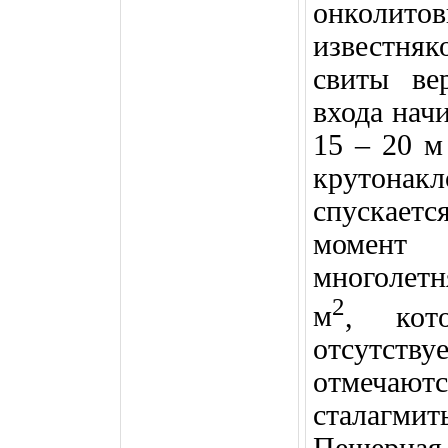
онколит
известня
свиты ве
входа нач
15 –
20 м
крутона
спускаетс
момент 
многолет
2
м
, кот
отсутству
отмеча
сталагми