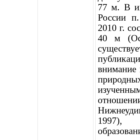
77 м
. В 
России п.
2010 г
. со
40 м (Ос
существ
публика
внимание 
природны
изученн
отноше
Нижнеуд
1997),
образова