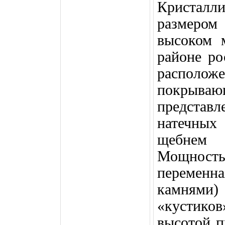
Кристал
размером
высоком 
районе р
расположе
покрываю
представл
натечных
щебнем
Мощност
переменн
камнями)
«кустико
высотой 