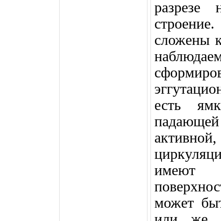
разрезе 
строение
сложены к
наблю
сформиро
эггутаци
есть ямк
падающе
активно
циркуляц
имеют 
поверхно
может быт
или же 