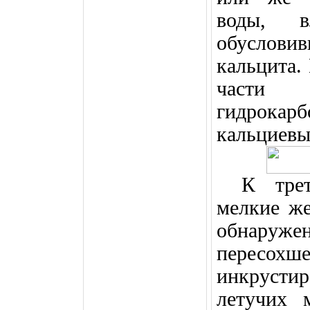
воды, 
обусловив
кальцита.
части п
гидрок
кальциевы
К тре
мелкие ж
обнаруже
пересох
инкрусти
летучих 