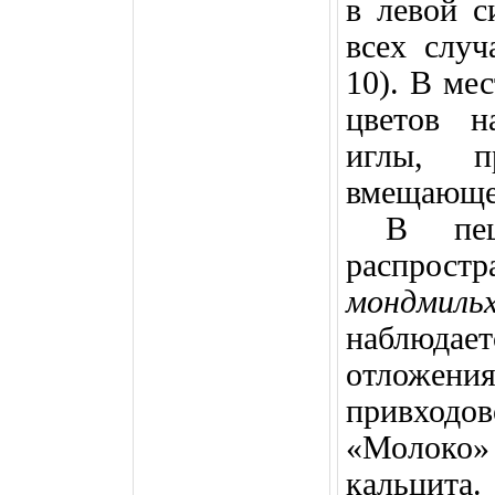
в левой с
всех слу
10). В ме
цветов н
иглы, п
вмещающе
В пещ
распрост
мондмиль
наблюдает
отложения
привходо
«Молоко»
кальцит