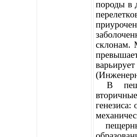
породы в 
перелетк
приуро
заболоче
склонам. 
превыша
варьируе
(Инженерн
В пещ
вторичны
генезиса:
механиче
пещер
образован