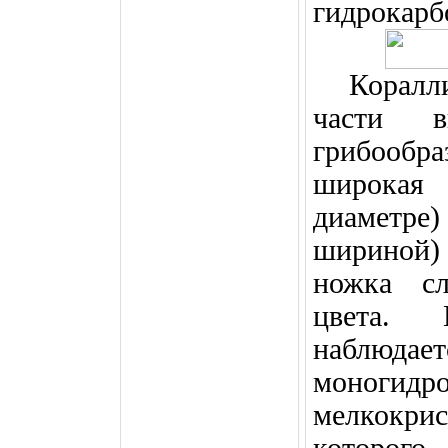
гидрокарб
Коралл
части в
грибообр
широкая
диаметре
шириной)
ножка сл
цвета. 
наблюда
моног
мелкокри