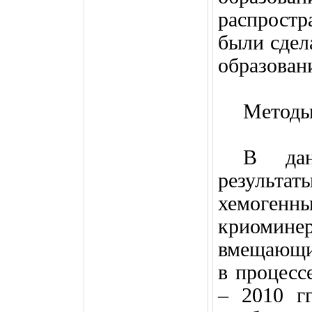
распростр
были сдел
образован
Методы
В дан
результ
хемог
криомин
вмещающи
в процесс
– 2010 гг