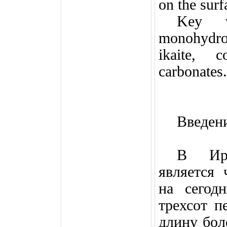
on the surf
Key w
monohydroc
ikaite, c
carbonates.
Введен
В Ирк
является 
на сегод
трехсот п
длину бо