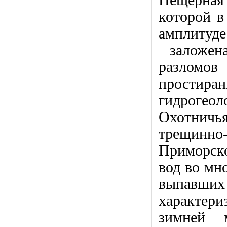
Пещерна
которой 
амплиту
заложен
разломов
прост
гидрогео
Охотнич
трещинн
Приморск
вод во мн
выпавши
характер
зимней м