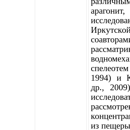
различным
арагонит
исследо
Иркутской
соавтор
рассм
водноме
спелеотем
1994) и 
др., 2009
исследова
рассмотр
концентра
из пещеры