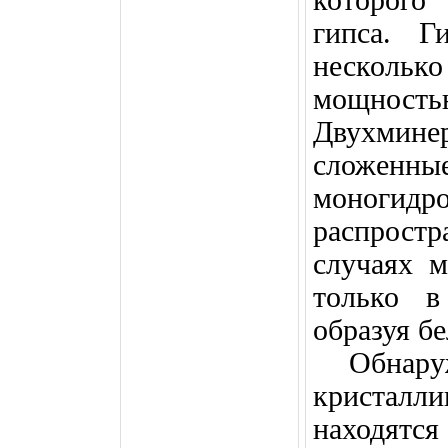
которого
гипса. Г
нескольк
мощностью
Двухми
сложе
моноги
распрост
случаях м
только в
образуя бе
Обнар
кристал
находя