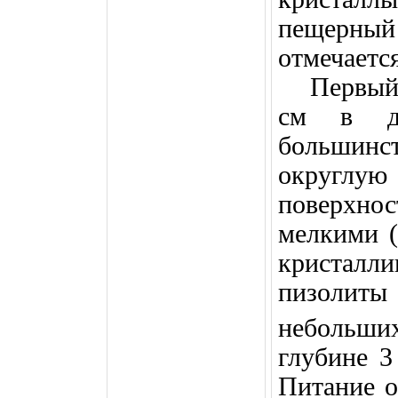
пещерный 
отмечаетс
Первый
см
в диа
больши
округлу
поверхнос
мелкими 
кристал
пизолиты 
небольши
глубине 
Питание о