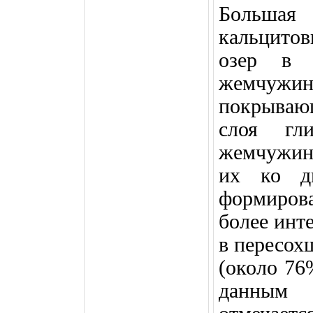
Большая
кальцитов
озер в
жемчуж
покрываю
слоя гли
жемчужин 
их ко дн
формиров
более инт
в пересох
(около 76
данным 