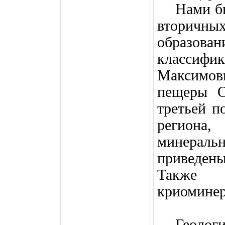
Нами б
вторич
образован
классифи
Максимо
пещеры О
третьей п
регион
минерал
приведены
Также 
криоминер
Геолог