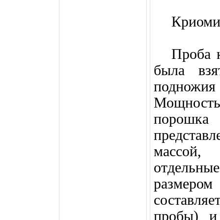
Криоми
Проба 
была взя
поднож
Мощност
порошка
представл
массой,
отдельны
размеро
составля
пробы) и