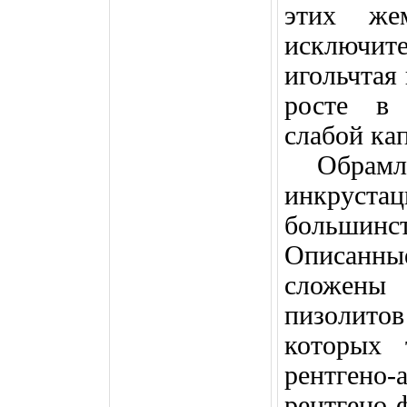
этих же
исключит
игольчтая
росте в 
слабой ка
Обрамл
инкруст
большин
Описанны
сложены 
пизолито
которых 
рентгено-
рентгено-