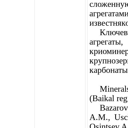
сложен
агрегата
известняк
Ключе
агрега
криомине
крупнозе
карбонаты
Minera
(Baikal re
Bazarov
A.M., Usc
Osintsev A