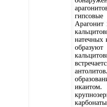
арагонит
гипсовые
Арагонит 
кальцито
натечных 
образуют
кальцито
встречает
антоли
образов
икаитом.
крупнозе
карбона