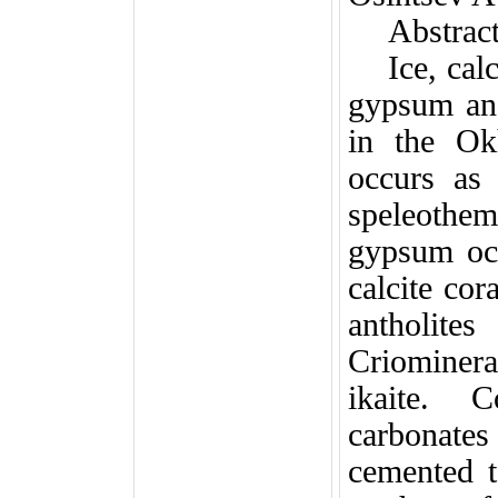
Abstrac
Ice, cal
gypsum and
in the Ok
occurs as 
speleothem
gypsum occ
calcite cor
antholit
Criominer
ikaite. C
carbonates
cemented t