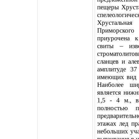
пещеры Хруст
спелеологиче
Хрустальная
Приморского 
приурочена к
свиты – изв
строматолитов
сланцев и ал
амплитуде
37
имеющих вид м
Наиболее ши
является нижн
1,5 -
4 м
., 
полностью 
предварител
этажах лед пр
небольших уча