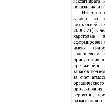
гексагидрата 
показал икаит (
Известно,
зависит от х
литологией в
2008: 71]. Сл
карстовые 
сформирован л
имеют гидро
кальциево-м
присутствия 
чрезвычайно 
запасов подзе
за счет атмо
органическо
просачивания
вероятно, пр
размывания п