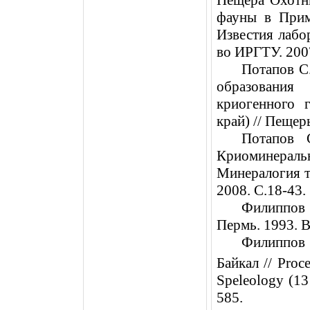
фауны в Прим
Известия лабо
во ИРГТУ. 2007
Потапов С
образования
криогенного 
край) // Пещер
Потапов 
Криоминерал
Минералогия т
2008. С.18-43.
Филиппов 
Пермь
. 1993.
В
Филиппов
Байкал
// Proce
Speleology (1
585.