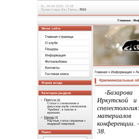
Вс, 09.08.2026, 15:28
Приветствую Вас
Гость
|
RSS
Главная
|
Ин
Меню сайта
Главная страница
О клубе
Пещеры
Информация
Фотоальбомы
Контакты
Главная
»
Информация
»
Л
Гостевая книга
Криоминеральные обр
Форма входа
-Базарова
Категории раздела
Иркутской и
Пресса
[4]
Статьи о спелеологии и
спелестология
иркутском клубе спелеологов
"Арабика", в газетах и
журналах.
материалов 
Наука
[4]
Научные статьи связанные с
конференции. 
пещерной тематикой.
38.
Поиск