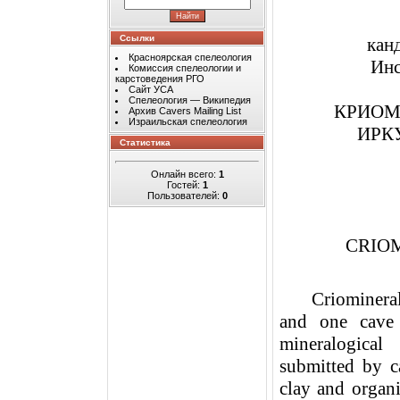
Ссылки
кан
Красноярская спелеология
Инс
Комиссия спелеологии и
карстоведения РГО
Сайт УСА
Спелеология — Википедия
КРИОМ
Архив Cavers Mailing List
Израильская спелеология
ИРК
Статистика
Онлайн всего:
1
Гостей:
1
Пользователей:
0
CRIO
Criominera
and one
cave
mineralogical
submitted by ca
clay and organi