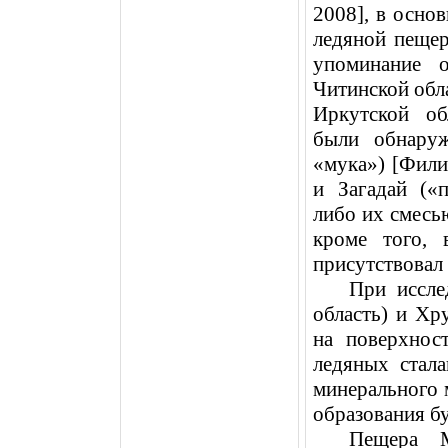
2008], в осно
ледяной пеще
упоминание 
Читинской обла
Иркутской об
были обнаруж
«мука») [Фили
и Загадай («
либо их смесью
кроме того, 
присутствовал
При иссле
область) и Хр
на поверхнос
ледяных стал
минерального 
образования б
Пещера М