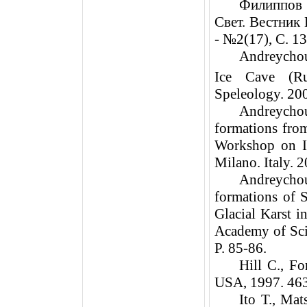
Филиппов 
Свет. Вестник 
- №2(17), С. 13
Andreychou
Ice
Cave
(
Ru
Speleology.
20
Andreycho
formations fr
Workshop on
Milano
.
Italy
. 2
Andreychou
formations of 
Glacial Karst 
Academy
of Sc
P. 85-86.
Hill C.,
For
USA
, 1997. 46
Ito T., Mat