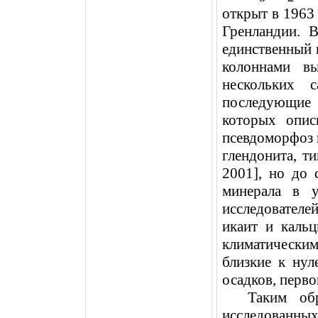
открыт в
1963 
Гренландии. 
единственный 
колоннами 
нескольких 
последующие
которых опис
псевдоморфоз 
глендонита, ти
2001], но до 
минерала в 
исследователей
икаит и каль
климатическим
близкие к нул
осадков, перв
Таким об
исследованны