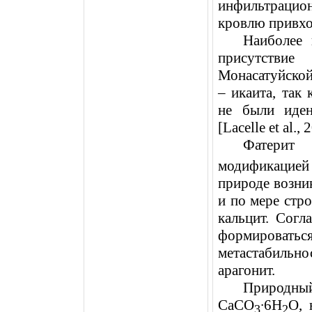
инфильтрацио
кровлю привхо
Наиболее 
присутствие
Монасатуйской
– икаита, так
не были иде
[Lacelle
et
al
., 
Фатерит
модификацией
природе возни
и по мере стро
кальцит. Согла
формироват
метастабиль
арагонит.
Природн
CaCO
∙6H
O, 
3
2