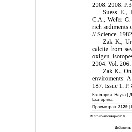
2008
. 2008. P.3
Suess E., 
C.A., Wefer G.
rich sediments o
// Science. 198
Zak K., Ur
calcite from se
oxigen isotope
2004. Vol. 206.
Zak K., Ona
enviroments: A 
187. Issue 1. P.
Категория
:
Наука
|
Д
Екатерина
Просмотров
:
2129
|
Всего комментариев
:
0
Добавлять 