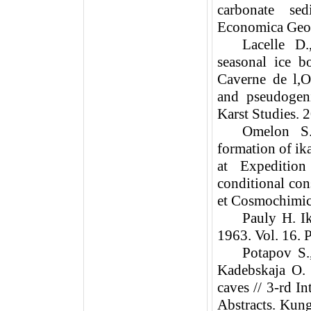
carbonate se
Economica Geol
Lacelle D
seasonal ice b
Caverne de l,O
and pseudogeni
Karst Studies. 
Omelon S.
formation of ik
at Expedition
conditional con
et Cosmochimica
Pauly H. I
1963. Vol. 16. 
Potapov S.
Kadebskaja O. 
caves // 3-rd I
Abstracts. Kun