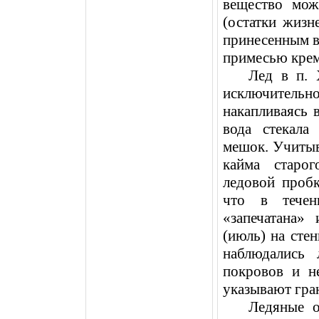
вещество мож
(остатки жизн
принесенным в
примесью крем
Лед в п. 
исключительн
накапливаясь 
вода стекала
мешок. Учитыв
кайма старо
ледовой проб
что в течен
«запечатана»
(июль) на сте
наблюдались 
покровов и не
указывают гра
Ледяные о