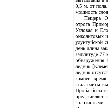
вытаивания в 
0,5 м
. от пола
мощность слоя
Пещера О
отрога Примор
Угловая и Ел
онколитовых и
улунтуйской с
день длина за
амплитуде
77 
обнаружения 
ледник [Клеме
ледник отсутст
зимнее время
сталагмиты в
Проба была вз
представляет 
золотистыми