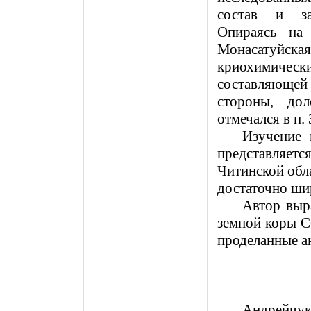
состав и за
Опираясь на 
Монасатуйс
криохимическ
составляющей
стороны, до
отмечался в п.
Изучение 
представляетс
Читинской обл
достаточно ши
Автор выр
земной коры С
проделанные а
Андрейчук