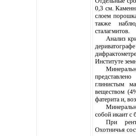
Отдельные сро
0,3 см
. Каменн
слоем порошк
также наблю
сталагмитов.
Анализ кр
дериватогра
дифрактометр
Институте зем
Минерал
представлен
глинистым ма
веществом (4%
фатерита и, во
Минеральн
собой икаит с
При рент
Охотничья сос