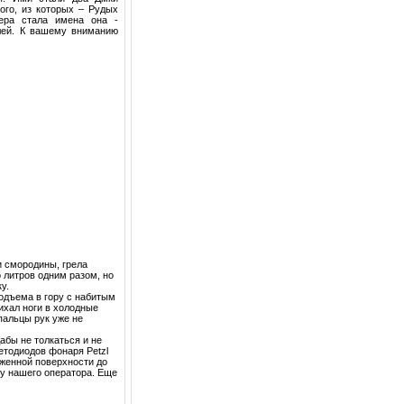
ого, из которых – Рудых
ера стала имена она -
млей. К вашему вниманию
 смородины, грела
о литров одним разом, но
у.
одъема в гору с набитым
ихал ноги в холодные
пальцы рук уже не
абы не толкаться и не
етодиодов фонаря Petzl
еженной поверхности до
ру нашего оператора. Еще