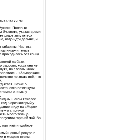
аса глаз успел
Мужик». Полевые
м блокноте, указав время
те ходов запутаться
о, надо идти дальше, и
 габариты. Частота
ортника» и тела в
е приходилось без конца
вежей на базе.
 здорово, когда она не
«Шут», по словам моих
правлялись. «Заморская»
полезно не знать всё, что
й.
дыхает. Позже о
 остановка возле кучи
 немного, и мы у
.
каждым шагом тяжелее.
ход, через который у
адание и иду на «Море»
е – и с полной
асть моего тельца
получили горячий чай. Во
стоит найти удобное
самый ценный ресурс в
ми в мокрые стены.