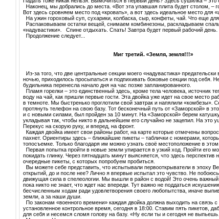
Падать тоже никак нельзя. Вымочиться в первый день? Здесь сушилка – это 
Наконец, мы добрались до места. «Вот эта упавшая плита будет столом, – г
Вот здесь сровняем место под «кровать», а вот здесь идеальное место для 
На ужин гороховый суп, сухарики, колбаска, сыр, конфеты, чай. Что еще дл
Распаковываем остатки вещей, снимаем комбинезоны, раскладываем спаль
«надувастики». Спине отдыхать. Спать! Завтра будет первый рабочий день.
Продолжение следует...
Миг третий. «Земля, земля!!!»
Из-за того, что две центральные секции моего «надувастика» предательски
ночью, приходилось просыпаться и подпихивать боковые секции под себя. Н
будильника перенесла начало дня на час позже запланированного.
Пламя горелки – это единственный здесь, кроме тела человека, источник те
воду на чай, как пришли первые гости. Эта двойка уже идет на свое место ра
в темноте. Мы быстренько проглотили свой завтрак и напялили «комбезы». 
протянуть телефон на свою базу. Тот бесконечный путь от «Заморской» в это
и с новыми силами, был пройден за 10 минут. На «Заморской» берем катушку
укладывая так, чтобы никто в дальнейшем его случайно не зацепил. На это у
Перекус на скорую руку, и вперед, на фронт.
Каждая двойка имеет свои районы работ, на карте которые отмечены вопро
пахнет. Ориентиры здесь – ближайшие пикеты – таблички с номерами, котор
топосъемке. Только благодаря им можно узнать своё местоположение в этом
Первая попытка пройти в новые земли упирается в узкий ход. Пройти его мо
покидать глинку. Через пятнадцать минут выясняется, что здесь перспектив 
очередные пикеты, с которых попробуем пробиться.
Вы можете себе представить, что испытывали первооткрыватели в эпоху Ве
открытий, до и после нее? Лично я впервые испытал это чувство. Не побоюсь 
движущая сила в спелеологии. Мы вышли в район с водой! Это очень важный
пока никто не знает, что ждет нас впереди. Тут важно не поддаться искушению
бесчисленным ходам ради удовлетворения своего любопытства, иначе выпив
земли, а за наши души.
По законам «военного времени» каждая двойка должна выходить на связь с 
установленное контрольное время, сегодня в 18:00. Ставим пять пикетов, да
для себя и несемся сломя голову на базу. «Ну если ты и сегодня не выпьешь