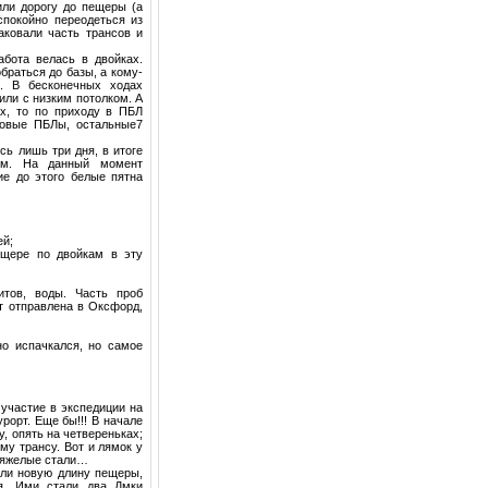
или дорогу до пещеры (а
спокойно переодеться из
паковали часть трансов и
бота велась в двойках.
браться до базы, а кому-
. В бесконечных ходах
или с низким потолком. А
ах, то по приходу в ПБЛ
новые ПБЛы, остальные7
ь лишь три дня, в итоге
2м. На данный момент
е до этого белые пятна
ей;
ещере по двойкам в эту
итов, воды. Часть проб
т отправлена в Оксфорд,
но испачкался, но самое
 участие в экспедиции на
рорт. Еще бы!!! В начале
у, опять на четвереньках;
ему трансу. Вот и лямок у
 тяжелые стали…
али новую длину пещеры,
я. Ими стали два Дмки