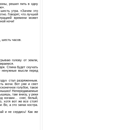
оны, решил пить в одну
е».
шесть утра. «Зачем это
тно. Говорят, что лучшей
трацией времени может
йной ночи!
, шесть часов.
рываю голову от земли,
бираемся.
док. Спина будет скучать
е ненужные мысли перед
оздух стал разряженным.
ть мочи. Вот уже и свет
сконечное голубое, такое
солнышко! Непередаваемые
ышишь, там внизу, у реки
од ногами… снег, белый,
о, хотя вот же все стоят
. Во, а это запах костра.
ай и не сердись! Как же