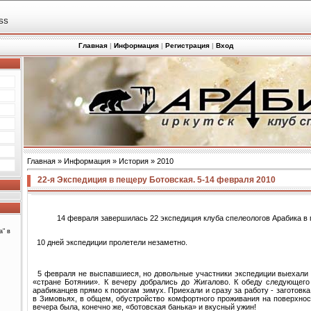
SS
Главная
|
Информация
|
Регистрация
|
Вход
Главная
»
Информация
»
История
»
2010
22-я Экспедиция в пещеру Ботовская. 5-14 февраля 2010
14 февраля завершилась 22 экспедиция клуба спелеологов Арабика в
а" в
10 дней экспедиции пролетели незаметно.
5 февраля не выспавшиеся, но довольные участники экспедиции выехали и
«стране Ботянии». К вечеру добрались до Жигалово. К обеду следующего
арабиканцев прямо к порогам зимух. Приехали и сразу за работу - заготовка
в Зимовьях, в общем, обустройство комфортного проживания на поверхнос
вечера была, конечно же, «ботовская банька» и вкусный ужин!