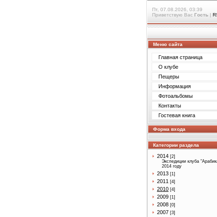
Пт, 07.08.2026, 03:39
Приветствую Вас
Гость
|
R
Меню сайта
Главная страница
О клубе
Пещеры
Информация
Фотоальбомы
Контакты
Гостевая книга
Форма входа
Категории раздела
2014
[2]
Экспедиции клуба "Арабик
2014 году
2013
[1]
2011
[4]
2010
[4]
2009
[1]
2008
[0]
2007
[3]