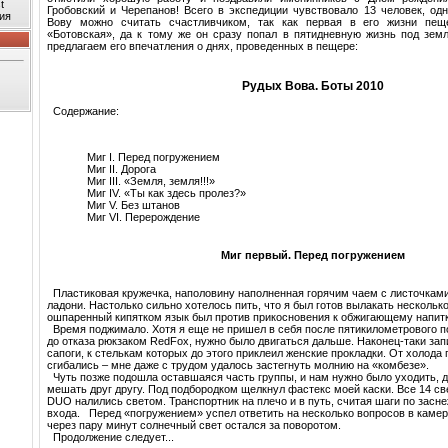
t
Гробовский и Черепанов! Всего в экспедиции чувствовало 13 человек, одн
ия
Вову можно считать счастливчиком, так как первая в его жизни пещ
«Ботовская», да к тому же он сразу попал в пятидневную жизнь под зе
предлагаем его впечатления о днях, проведенных в пещере:
Рудых Вова. Боты 2010
Содержание:
Миг I. Перед погружением
Миг II. Дорога
Миг III. «Земля, земля!!!»
Миг IV. «Ты как здесь пролез?»
Миг V. Без штанов
Миг VI. Перерождение
Миг первый. Перед погружением
Пластиковая кружечка, наполовину наполненная горячим чаем с листочками
ладони. Настолько сильно хотелось пить, что я был готов вылакать нескольк
ошпаренный кипятком язык был против прикосновения к обжигающему напитк
Время поджимало. Хотя я еще не пришел в себя после пятикилометрового п
до отказа рюкзаком RedFox, нужно было двигаться дальше. Наконец-таки зап
сапоги, к стелькам которых до этого приклеил женские прокладки. От холода 
сгибались – мне даже с трудом удалось застегнуть молнию на «комбезе».
Чуть позже подошла оставшаяся часть группы, и нам нужно было уходить, д
мешать друг другу. Под подбородком щелкнул фастекс моей каски. Все 14 св
DUO налились светом. Транспортник на плечо и в путь, считая шаги по засн
входа. Перед «погружением» успел ответить на несколько вопросов в каме
через пару минут солнечный свет остался за поворотом.
Продолжение следует...