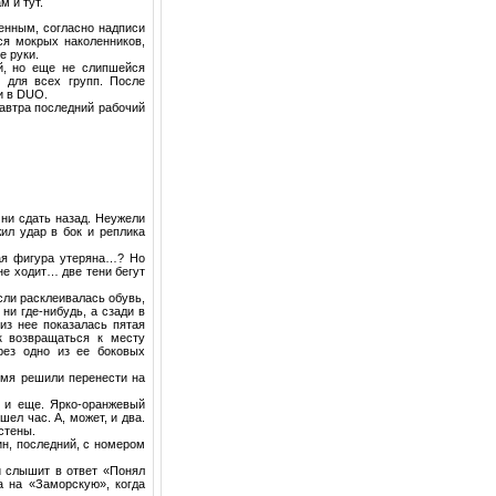
м и тут.
енным, согласно надписи
ся мокрых наколенников,
е руки.
й, но еще не слипшейся
 для всех групп. После
и в DUO.
автра последний рабочий
 ни сдать назад. Неужели
ил удар в бок и реплика
ая фигура утеряна…? Но
 не ходит… две тени бегут
сли расклеивалась обувь,
ни где-нибудь, а сзади в
 из нее показалась пятая
к возвращаться к месту
ерез одно из ее боковых
емя решили перенести на
 и еще. Ярко-оранжевый
ел час. А, может, и два.
стены.
н, последний, с номером
и слышит в ответ «Понял
а на «Заморскую», когда