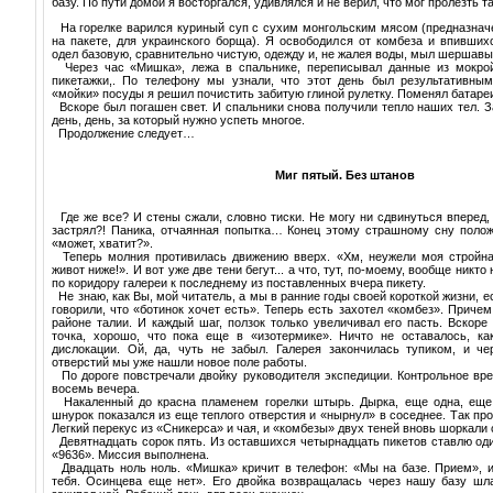
базу. По пути домой я восторгался, удивлялся и не верил, что мог пролезть та
На горелке варился куриный суп с сухим монгольским мясом (предназнач
на пакете, для украинского борща). Я освободился от комбеза и впивших
одел базовую, сравнительно чистую, одежду и, не жалея воды, мыл шершавы
Через час «Мишка», лежа в спальнике, переписывал данные из мокро
пикетажки,. По телефону мы узнали, что этот день был результативным
«мойки» посуды я решил почистить забитую глиной рулетку. Поменял батаре
Вскоре был погашен свет. И спальники снова получили тепло наших тел. З
день, день, за который нужно успеть многое.
Продолжение следует…
Миг пятый. Без штанов
Где же все? И стены сжали, словно тиски. Не могу ни сдвинуться вперед,
застрял?! Паника, отчаянная попытка… Конец этому страшному сну полож
«может, хватит?».
Теперь молния противилась движению вверх. «Хм, неужели моя стройн
живот ниже!». И вот уже две тени бегут... а что, тут, по-моему, вообще никто
по коридору галереи к последнему из поставленных вчера пикету.
Не знаю, как Вы, мой читатель, а мы в ранние годы своей короткой жизни, е
говорили, что «ботинок хочет есть». Теперь есть захотел «комбез». Причем 
районе талии. И каждый шаг, ползок только увеличивал его пасть. Вскоре
точка, хорошо, что пока еще в «изотермике». Ничто не оставалось, ка
дислокации. Ой, да, чуть не забыл. Галерея закончилась тупиком, и ч
отверстий мы уже нашли новое поле работы.
По дороге повстречали двойку руководителя экспедиции. Контрольное вр
восемь вечера.
Накаленный до красна пламенем горелки штырь. Дырка, еще одна, еще
шнурок показался из еще теплого отверстия и «нырнул» в соседнее. Так прош
Легкий перекус из «Сникерса» и чая, и «комбезы» двух теней вновь шоркали 
Девятнадцать сорок пять. Из оставшихся четырнадцать пикетов ставлю оди
«9636». Миссия выполнена.
Двадцать ноль ноль. «Мишка» кричит в телефон: «Мы на базе. Прием», 
тебя. Осинцева еще нет». Его двойка возвращалась через нашу базу шл