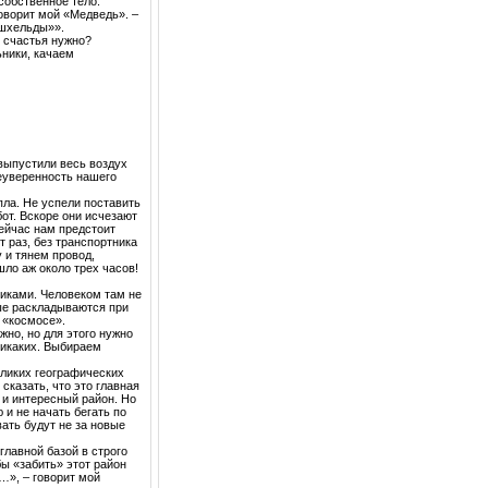
собственное тело.
оворит мой «Медведь». –
«шхельды»».
я счастья нужно?
ники, качаем
 выпустили весь воздух
еуверенность нашего
пла. Не успели поставить
бот. Вскоре они исчезают
Сейчас нам предстоит
т раз, без транспортника
 и тянем провод,
шло аж около трех часов!
сиками. Человеком там не
ые раскладываются при
 «космосе».
жно, но для этого нужно
никаких. Выбираем
ликих географических
сказать, что это главная
 и интересный район. Но
 и не начать бегать по
ать будут не за новые
главной базой в строго
бы «забить» этот район
…», – говорит мой