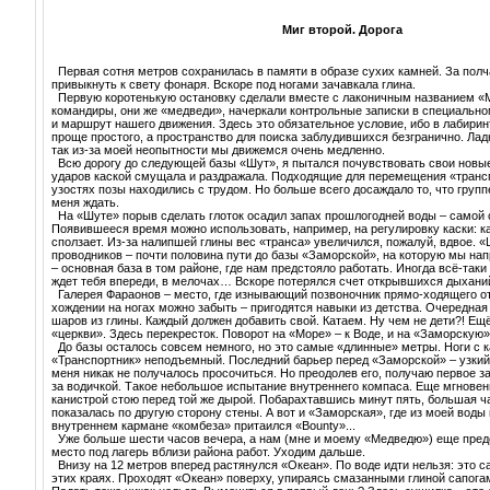
Миг второй. Дорога
Первая сотня метров сохранилась в памяти в образе сухих камней. За полч
привыкнуть к свету фонаря. Вскоре под ногами зачавкала глина.
Первую коротенькую остановку сделали вместе с лаконичным названием «
командиры, они же «медведи», начеркали контрольные записки в специально
и маршрут нашего движения. Здесь это обязательное условие, ибо в лабирин
проще простого, а пространство для поиска заблудившихся безгранично. Ладн
так из-за моей неопытности мы движемся очень медленно.
Всю дорогу до следующей базы «Шут», я пытался почувствовать свои новые
ударов каской смущала и раздражала. Подходящие для перемещения «трансп
узостях позы находились с трудом. Но больше всего досаждало то, что групп
меня ждать.
На «Шуте» порыв сделать глоток осадил запах прошлогодней воды – самой с
Появившееся время можно использовать, например, на регулировку каски: как
сползает. Из-за налипшей глины вес «транса» увеличился, пожалуй, вдвое. 
проводников – почти половина пути до базы «Заморской», на которую мы на
– основная база в том районе, где нам предстояло работать. Иногда всё-таки 
ждет тебя впереди, в мелочах… Вскоре потерялся счет открывшихся дыхани
Галерея Фараонов – место, где изнывающий позвоночник прямо-ходящего от
хождении на ногах можно забыть – пригодятся навыки из детства. Очередная
шаров из глины. Каждый должен добавить свой. Катаем. Ну чем не дети?! Ещё
«церкви». Здесь перекресток. Поворот на «Море» – к Воде, и на «Заморскую»
До базы осталось совсем немного, но это самые «длинные» метры. Ноги с 
«Транспортник» неподъемный. Последний барьер перед «Заморской» – узкий 
меня никак не получалось просочиться. Но преодолев его, получаю первое з
за водичкой. Такое небольшое испытание внутреннего компаса. Еще мгновени
канистрой стою перед той же дырой. Побарахтавшись минут пять, большая ч
показалась по другую сторону стены. А вот и «Заморская», где из моей воды 
внутреннем кармане «комбеза» притаился «Bounty»...
Уже больше шести часов вечера, а нам (мне и моему «Медведю») еще пред
место под лагерь вблизи района работ. Уходим дальше.
Внизу на 12 метров вперед растянулся «Океан». По воде идти нельзя: это 
этих краях. Проходят «Океан» поверху, упираясь смазанными глиной сапога