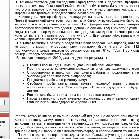
В течении третьего дня экспедиции народ готовился к подземке: протроп
снегу в этом году было необычайно много), обустроили базу, где можно 
чистого в грязное или наоборот и погреться у теплого зимнего костра, у
морально настроились к предстоящей жизни в пещере.
Наконец, на четвертый день экспедиции началась работа в пещере. Ра
Первый подземный день всем группам, а их было пять, необходимо было до
то найти новое хорошее место под ПБЛ (подземный базовый лагерь)
«ботовского лабиринта» это сделать довольно сложно. Ходы зачастую узкие 
когда ты часто передвигаешься по пещере, как младенец на четвереньк
хочется встать в полный рост и потянутся… Две двойки обустраивали 
человек проживали на базе «Заморская».
На топосъемочную работу в результате всех забросок и выбросок, осталос
которых четырьмя топосъемочными группами было отснято 2км 33
протяженность ходов пещеры ботовская составляет 64км 435м. Пустующи
пещеры, теперь заполняются ходами.
Ботовская экспедиция 2010 дала следующие результаты:
Отсняты новые ходы, намечен дальнейший план действий;
Протянута связь до функционирующих автономных подземных лагер
Опробованная в прошлом году схема работы и проживания в п
экспедицию себя полностью оправдала;
Продолжена работа по ремонту зимух;
Отобраны пробы снега, льда, грунта, пещерной глины, сталагм
направлена в Институт Земной Коры в Иркутске, другая часть буде
Англия;
Вся поездка была запечатлена на фото и видеотехнику;
Народ выплеснул свою энергию, возможно, устал и сильно- силь
главное все вышли здоровые и довольные!!!
Ребята, которые впервые были в Ботовской пещере, но до этого принимали
Кавказ в пещеру Сарму, говорят, что Сарма, по сравнению с ботами – это ку
гия
ты идешь, затем ты ползешь на четвереньках, затем ползешь на пузе, на бок
и
а под тобой глина, и она все время к тебе прилипает, да ладно к тебе, к тво
транса не видно и вообще он сменил свою форму; а сапоги, сапоги-то какие
После выхода из пещеры всех ждала теплая банька и ужин, где подсчит
дия
отметили хорошую работу и поздравили именинников с Днем рождени