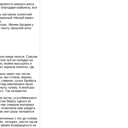
авляется немного мяса.
 благодаря майонезу, всё
ь кастрюли туалетной
циальный «белый ежик»,
у.
озах. Меняю батареи у
о опыту прошлой ночи
ыло никак нельзя. Совсем
теле зуб не попадал на
но, можно высушить и
з зеркала понятно, где
ьно через час после
и, мы стояли, вернее,
 главное, сухих балбеса
згляд невозможно было
нуть голову. А иной раз
с». Так незаметно
ую шутку, усугубившуюся
гом берегу одного из
ь, там снимали материал
ь позволила нам увидеть
ак они сразу пачкаются
моченные с ног до головы
рёх, четырех, шести часов
о время возвращаться на