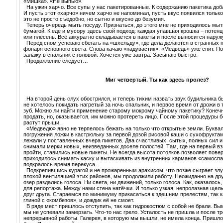
«Мишка». «Не выпью».
На ужин харчо. Все супы у нас пакетированные. К содержанию пакетика доб
И пусть этот «харчо» ничем харчо не напоминал, пусть вкус появился только
это не просто съедобно, но сытно и вкусно до безумия.
Теперь очередь мыть посуду. Признаться, до этого мне не приходилось мыт
бумагой. К еде и мусору здесь свой подход: каждая упавшая крошка – потен
или плесень. Всё аккуратно складывается в пакеты и после выносится наруж
Перед сном успеваю сбегать на «шхельду», где дела делаются в странных п
фонаря основного света. Снова качаю «надувастик». «Медведь» уже спит. П
залажу в спальник с головой. Хочется уже завтра. Засыпаю быстро.
Продолжение следует…
Миг четвертый. Ты как здесь пролез?
На второй день слух обострился, и теперь тихим назвать звук будильника б
не хотелось покидать нагретый за ночь спальник, и первое время от дрожи в 
зуб. Можно ли найти применение старому мокрому чайному пакетику? Конеч
продать, но, оказывается, им можно протереть лицо. После этой процедуры бе
растут прыщи.
«Медведю» явно не терпелось бежать на только что открытые земли. Буквал
погружения ложки в кастрюльку за первой дозой рисовой каши с сухофруктам
лежали у поставленных вчера пикетов. Два счастливых, сытых, полных сил и,
снимали мерки новых, неизведанных доселе полостей. Там, где на первый в
пройти, ставились новые пикеты. Не всегда высота потолков позволяет повер
приходилось снимать каску и вытаскивать из внутренних карманов «самоспа
подкралось время перекуса.
Подкрепившись курагой и не прожаренным арахисом, что позже сыграет зл
плохой вентиляцией этих районов, мы продолжили работу. Неожиданно на дру
озер раздались голоса. Ни света, ни движений, только голоса. Как, оказалос
для репортажа. Между нами стена натёчки. И только узкая, непролазная щел
друг друга. Стараемся по минимуму прикасаться к здешним прелестям, так к
глиной с «комбезов», и дождик её не смоет.
В ряде мест пришлось отступить, так как гидрокостюм с собой не брали. Вы
мы не успевали замерзать. Что-то нас грело. Усталость не пришла и после т
непрерывной работы. Галерея, в которую мы вышли, не имела конца. Пришл