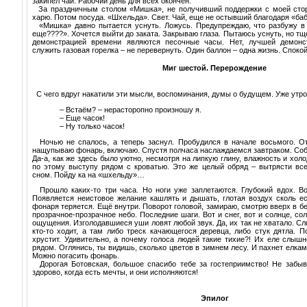
закипел чай. Рабочий день для всех окончен.
За праздничным столом «Мишка», не получивший поддержки с моей стор
харю. Потом посуда. «Шхельда». Свет. Чай, еще не остывший благодаря «баб
«Мишка» давно пытается уснуть. Ложусь. Предупреждаю, что разбужу в 
еще????». Хочется выйти до заката. Закрываю глаза. Пытаюсь уснуть, но тще
демонстрацией времени являются песочные часы. Нет, лучшей демонс
служить газовая горелка – не перевернуть. Один баллон – одна жизнь. Споко
Миг шестой. Перерождение
С чего вдруг накатили эти мысли, воспоминания, думы о будущем. Уже утро
– Встаём? – нерасторопно произношу я.
– Еще часок!
– Ну только часок!
Ночью не спалось, а теперь заснул. Пробудился в начале восьмого. От
нащупываю фонарь, включаю. Спустя полчаса наслаждаемся завтраком. Со
Да-а, как же здесь было уютно, несмотря на липкую глину, влажность и холо
по этому выступу рядом с кроватью. Это же целый обряд – вытрясти вс
сном. Пойду ка на «шхельду»…
Прошло каких-то три часа. Но ноги уже заплетаются. Глубокий вдох. В
Появляется неистовое желание кашлять и дышать, глотая воздух сколь ес
фонаря теряется. Ещё внутри. Поворот головой, замираю, смотрю вверх в бе
прозрачное-прозрачное небо. Последние шаги. Вот и снег, вот и солнце, 
ощущения. Изголодавшиеся уши ловят любой звук. Да, их так не хватало. Сл
кто-то ходит, а там либо треск качающегося деревца, либо стук дятла. П
хрустит. Удивительно, а почему голоса людей такие тихие?! Их еле слышн
рядом. Оглянись, ты видишь, сколько цветов в зимнем лесу. И пахнет елками
Можно погасить фонарь.
Дорогая Ботовская, большое спасибо тебе за гостеприимство! Не забыв
здорово, когда есть мечты, и они исполняются!
Эпилог